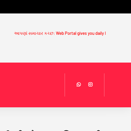
ં સમાચાર કચ્છ: Web Portal gives you daily News Updates on www.aa