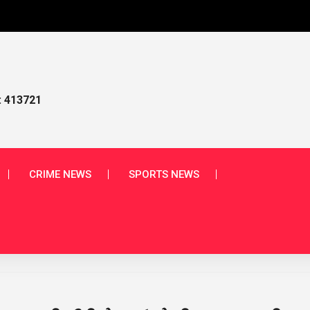
આપણા
: 413721
CRIME NEWS
SPORTS NEWS