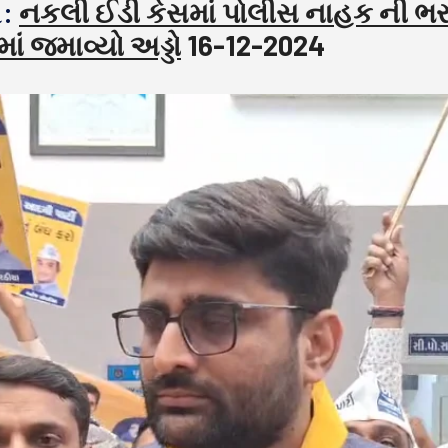
ી:
નકલી ઈડી કેસમાં પોલીસ નાહક ની ભ
ં જમાવ્યો અડ્ડો
16-12-2024