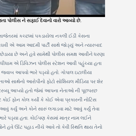
 પોલીસ ને સફાઈ દેવાનો વારો આવ્યો છે.
 તાજેતરમાં કચ્છમાં પકડાયેલા નકલી ઈડી કેસના
ંઘવી એ આમ આદમી પાર્ટી સાથે જોડ્યું અને ત્યારબાદ
ેડાયા છે અને હવે સામેથી પોલીસ સમક્ષ આવીને ધરણા
ંધીધામ એ ડિવિઝન પોલીસ સ્ટેશન આવી પહુંચ્યા હતા
ે જવાબ આપવો ભારે પડ્યો હતો. ગોપાલ ઇટાલીયા
નેતાઓ સાથેનો આરોપીનો ફોટો સોશિયલ મીડિયા પર શેર
ન્ટરવ્યૂ આપ્યો હતો જેમાં આપના નેતાઓ ની પૂછપરછ
ે કોઈ ફોન કોલ કર્યો કે કોઈ એવા પ્રકારની નોટિસ
ર્યું અને કોને સારું લગાડવા માટે આવું કર્યું તેવા
રે પડ્યા હતા. કોઈપણ કેસમાં માત્ર નામ લઈને
 હવે ઊંટ પહાડ નીચે આવે તો કેવી સ્થિતિ થાય તેનો