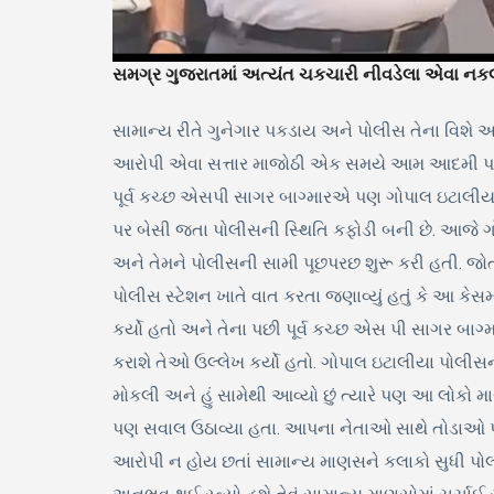
સમગ્ર ગુજરાતમાં અત્યંત ચકચારી નીવડેલા એવા નકલી
સામાન્ય રીતે ગુનેગાર પકડાય અને પોલીસ તેના વિશે અ
આરોપી એવા સત્તાર માજોઠી એક સમયે આમ આદમી પાર્ટી 
પૂર્વ કચ્છ એસપી સાગર બાગ્મારએ પણ ગોપાલ ઇટાલીય
પર બેસી જતા પોલીસની સ્થિતિ કફોડી બની છે. આજે 
અને તેમને પોલીસની સામી પૂછપરછ શુરૂ કરી હતી. જો
પોલીસ સ્ટેશન ખાતે વાત કરતા જણાવ્યું હતું કે આ 
કર્યો હતો અને તેના પછી પૂર્વ કચ્છ એસ પી સાગર બાગ
કરાશે તેઓ ઉલ્લેખ કર્યો હતો. ગોપાલ ઇટાલીયા પોલીસન
મોકલી અને હું સામેથી આવ્યો છું ત્યારે પણ આ લોકો માર
પણ સવાલ ઉઠાવ્યા હતા. આપના નેતાઓ સાથે તોડાઓ પોલી
આરોપી ન હોય છતાં સામાન્ય માણસને કલાકો સુધી પોલી