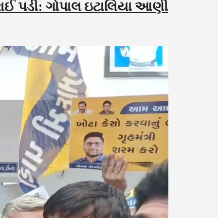
રાઈ પડી: ગોપાલ ઇટાલિયા આણી