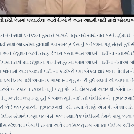
 ઈડી કેસમાં પકડાયેલા આરોપીઓ ને આમ આદમી પાર્ટી સાથે જોડવા જતા
ને તેને સાથે કનેક્શન હોય તે બાબતે પત્રકારો સાથે વાત કરતી હોય છે.
સાથે જોડાયેલા હોવાથી આ સમગ્ર કેસ નું કનેક્શન ગૃહ મંત્રી હર્ષ સ
ા અને ઈશુદાન ગઢવી તરફ ઈશારો કરતા આમ આદમી પાર્ટી ના નેતાઓ છંછ
ગોપાલ ઇટાલીયા, ઈશુદાન ગઢવી સહિતના આમ.આદમી પાર્ટીના નેતાઓ ગા
ત જોતામાં આમ આદમી પાર્ટી ના કાર્યકરો પણ એકઠા થઈ જતાં પોલીસ ન
કેસમાં દસ દિવસ પછી અચાનક ભાજપના ગૃહ મંત્રી હર્ષ સંઘવી એ આપના 
્મારએ પત્રકાર પરિષદમાં નહીં પરંતુ પોતાની ચેમ્બરમાં અલગથી એવો ઇ
ી હાજરીમાં જણાવ્યું હતું કે આજ સુધી નથી તો પોલીસે મને પૂછપરછ માટ
ી કોઈ જ પ્રકારની પૂછપરછ નથી કરી રહ્યા. તેમણે એસ પી એ શા માટે આવું ક
સ સ્ટેશને ધરણા પર બેસી જતા સ્થાનિક પોલીસને તેમને કાબુ કરવા ભા
સ સ્ટેશનમાં બેસાડી રાખતા અને માનસિક ત્રાસ આપતા પોલીસ કર્મીઓને