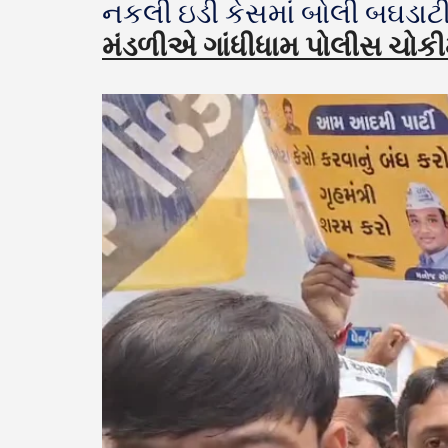
નકલી ઇડી કેસમાં બોલી બઘડાટ
મંડળીએ ગાંધીધામ પોલીસ ચોકીમા