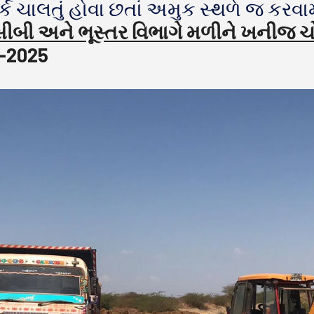
્ક ચાલતું હોવા છતાં અમુક સ્થળે જ કરવામ
બી અને ભૂસ્તર વિભાગે મળીને ખનીજ ચોર
-2025