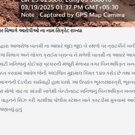
નાર વિભાગે આરોપીઓ ના નામ સિક્રેટ રાખ્યા
દ્વારા આજરોજ બાતમી ના આધારે જુદા જુદા બે સ્થળો પર ત્રાટકીને ખ
ખનીજ વિભાગ અને લોકલ ક્રાઈમ બ્રાન્ચ ને મળેલી બાતમી ના આધારે આક
માટી ખનિજનું કોઈપણ પ્રકારની મંજૂરી મેળવ્યા વગર બિનઅધિકૃત ખનન 
્ત કરવામાં આવેલ જેની અંદાજિત મુદ્દામાલ કિંમત ૧.૪૦ કરોડ છે તથા 
ી આગળની દંડકીય કાર્યવાહી હાથ ધરશે. આ ઉપરાંત ભૂસ્તરશાસ્ત્રી, ભૂસ્
ારા મોજે. વાંઢ તા. માંડવી ખાતેથી બેન્ટોનાઇટ ખનિજનું બિનઅધિકૃત 
હનને સિઝ કરી ગઢશીશા પોલીસ સ્ટેશન ખાતે કસ્ટડીમાં મુકવામાં આવે
ાવ્યું હતું.