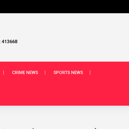
આપણ
: 413668
CRIME NEWS
SPORTS NEWS