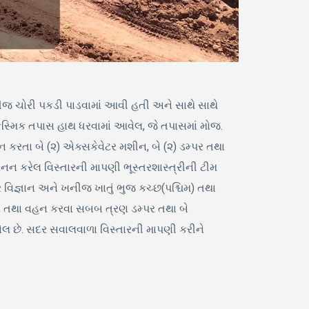
નીજ ચોરી પકડી પાડવામાં આવી હતી અને સાથે સાથે
સ્મિક તપાસ હાથ ધરવામાં આવેલ, જે તપાસમાં મોજ.
કરતા બે (૨) એક્સકેવેટર મશીન, બે (૨) ડમ્પર તથા
ખનન કરેલ વિસ્તારની માપણી ભૂસ્તરશાસ્ત્રીની ટીમ
તર વિજ્ઞાન અને ખનીજ ખાતું ભુજ કચ્છ(પશ્ચિમ) તથા
ખનન તથા વહન કરવા સબબ ત્રણ ડમ્પર તથા બે
લ છે. સદર સવાલવાળા વિસ્તારની માપણી કરીને