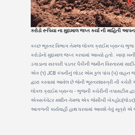
કરોડો રૂપિયા ના મુદ્દામાલ જપ્ત કર્યા ની માહિતી આપ
કચ્છ ભૂસ્તર વિભાગ તેમજ લોકલ ક્રાઈમ બ્રાન્ચ ભુજ 
કરોડોનો મુદ્દામાલ જપ્ત કરવામાં આવ્યો હતો . ખાણ 
ડગાડાના સરકારી પડતર પૈકીની જમીન વિસ્તારમાં સાદી
એક (૧) JCB કંપનીનું લોડર એમ કુલ પાંચ (૫) વાહન જપ
દ્વારા કરવામાં આવેલ છે જેની ભૂસ્તરશાસ્ત્રી ની કચેર
લોકલ ક્રાઈમ બ્રાન્ચ - ભુજની કચેરીની તપાસટીમ દ્વ
એક્સકેવેટર મશીન તેમજ એક જેસીબી બેકહોઇ(લોડર) વા
આગળની કાર્યવાહી હાથ ધરવામાં આવશે તેવું સૂત્રો એ જણ