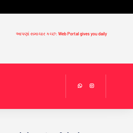
ાં સમાચાર કચ્છ: Web Portal gives you daily News Updates on www.a