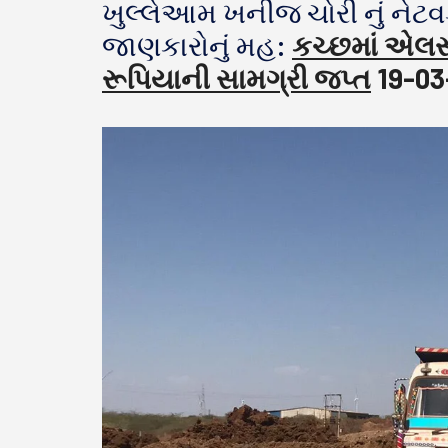
ખુલ્લેઆમ ખનીજ ચોરી નું નેટવર
જાણકારોનું મહ:
કચ્છમાં એલસી
રૂપિયાની સામગ્રી જપ્ત
19-03