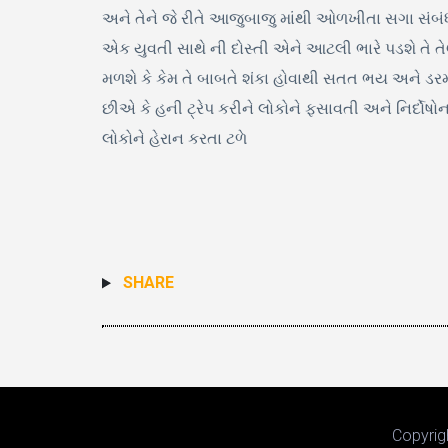
અને તેને જે રીતે આજુબાજુ માંથી ઓળખીતા સગા સંબ
એક યુવતી સાથે ની દોસ્તી એને આટલી ભારે પડશે તે તે
મળશે કે કેમ તે બાબતે શંકા હોવાથી સતત ભય અને ડરમા
છીએ કે હની ટ્રેપ કરીને લોકોને ફસાવતી અને નિર્દ
લોકોને હેરાન કરતા ટળે
SHARE
Copyrig