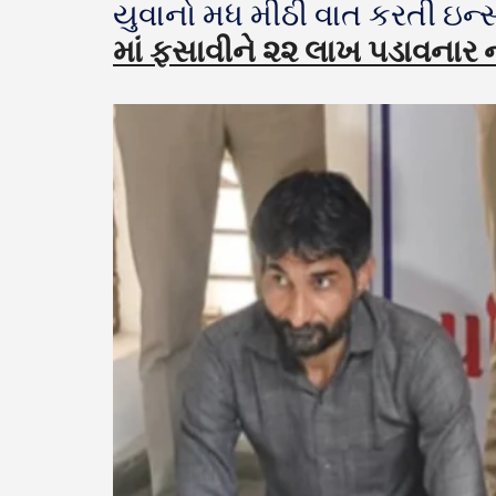
યુવાનો મધ મીઠી વાત કરતી ઇન્
માં ફસાવીને ૨૨ લાખ પડાવનાર ન