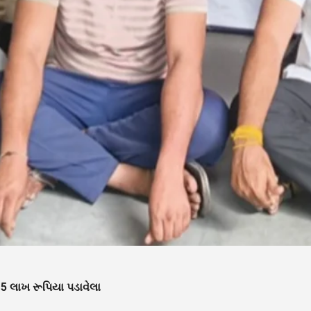
15 લાખ રૂપિયા પડાવેલા