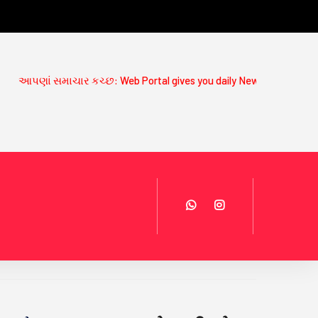
ં સમાચાર કચ્છ: Web Portal gives you daily News Updates on www.aa