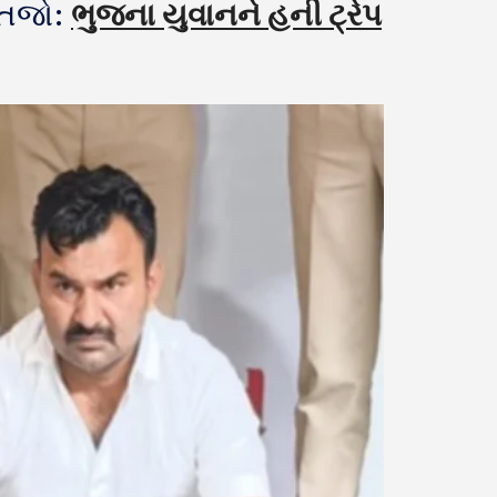
ચેતજો:
ભુજના યુવાનને હની ટ્રેપ