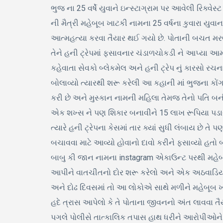
ભુજ ના 25 વર્ષે યુવાને ઇન્સ્ટાગ્રામ પર આવેલી રિક્વેસ
ની મૈત્રી મહેબૂબ ખાટકી નામના 25 વર્ષના કુવારા યુવા
આત્મહત્યા કરવા તૈયાર થઈ ગયો છે. પોતાની બચત મરણ
તેને હની ટ્રેપમાં ફસાવનાર ચંડાળચોકડી ને આપ્યા આમ
કહેવાતા સેવકો બ્લેકમેલ અને હની ટ્રેપ નું કારસો રચન
બોલાવ્યો ત્યારથી શરૂ કરેલી આ કહાની માં ભુજના કો
કરી છે અને મુસ્કાન નામની મહિલા તેમજ તેનો પતિ બ
એક શખ્સ ને પણ શિકાર બનાવીને 15 લાખ રૂપિયા પડાવ્ય
ત્યારે હની ટ્રેપના કેસમાં તાર ક્યાં સુધી લંબાય છે
બચાવવા માટે આવ્યો હોવાનો દાવો કરીને ફસાવ્યો હતો 
બાબુ કી જાન નામના instagram એકાઉન્ટ પરથી મહેબૂબ
આપીને વાતચીતનો દોર શરૂ કરેલો અને એક અઠવાડિયામાં 
અને દોઢ દિવસમાં તો આ લોકોએ સાથે મળીને મહેબૂબ ખ
હદે ત્રાસ આપેલો કે તે પોતાના જીવનનો અંત લાવવા તૈ
પગલે પોલીસે તાત્કાલિક તપાસ હાથ ધરીને આરોપીઓને ઝ