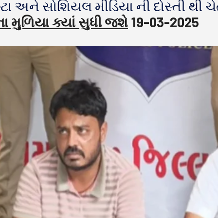
સ્ટા અને સોશિયલ મીડિયા ની દોસ્તી થી 
ા મુળિયા ક્યાં સુધી જશે
19-03-2025