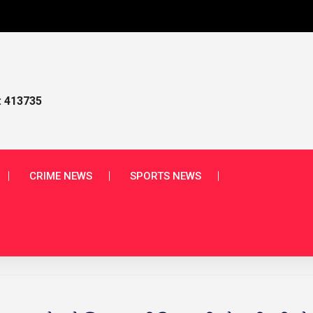
આપણા
: 413735
CRIME NEWS
SPORTS NEWS