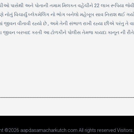
ંધીઓ પાસેથી અને પોતાની તમામ મિલકત વહેંચીને 22 લાખ રૂપિયા જે
ણે નોતું વિચાર્યું.બ્લેકમેલિંગ નો ભોગ બનેલો મહેબૂબ સાવ નિરાશ થઈ
ં જીવન વીતાવી રહ્યો છે , અમે તેની સંભાળ રાખી રહ્યા છીએ પરંતુ તે
ોષોના જીવન બરબાદ કરતી આ ટોળકીને પોલીસ તેમજ કાયદા કાનૂન ની રી
ht ©
2026 aapdasamacharkutch.com All rights reserved Visitors