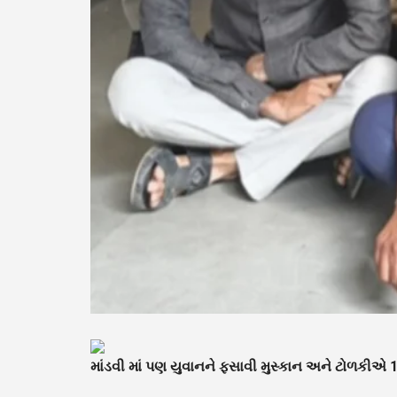
માંડવી માં પણ યુવાનને ફસાવી મુસ્કાન અને ટોળકીએ 