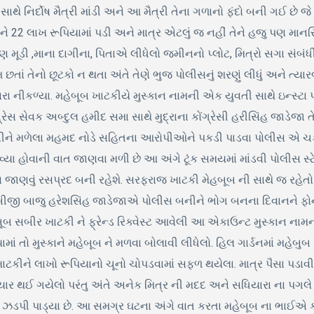
્ટ સાથે નિર્દોષ મૈત્રી માંડી અને આ મૈત્રી તેના ગળાનો ફંદો બની ગઈ છે 
નને 22 લાખ રૂપિયામાં પડી અને માત્ર એટલું જ નહીં તેને હજુ પણ માનસ
 મૂડી ,માના દાગીના, પિતાએ લીધેલો જમીનનો પ્લોટ, મિત્રો સગા સં
 છતાં તેનો છૂટકો ન થતા અંતે તેણે ભુજ પોલીસનું શરણું લીધું અને ત્
ારા નીકળ્યા. મહેબૂબ ખાટકીયે મુસ્કાન નામની એક યુવતી સાથે ઇન્સ્ટા પર
ંગ્રેસ સેવક અબ્દુલ હમીદ સમા સાથે મુદ્રાના કોંગ્રેસી હરીસિંહ જાડ
નીને મળેલા મહમદ નોડે સહિતના આરોપીઓને પકડી પાડવા પોલીસ એ ચક્રો
ા હોવાની વાત જાણવા મળી છે આ અંગે ટૂંક સમયમાં માંડવી પોલીસ સ્ટેશન
 તે પણ જાણવું રસપ્રદ બની રહેશે. સરફરાજ ખાટકી મેહબૂબ ની સાથે જ રહ
બીજી બાજુ હરેશસિંહ જાડેજાએ પોલીસ બનીને ભોગ બનના દિવાનને ફોન કર્ય
 સબીર ખાટકી ને ફ્રેન્ડ રિક્વેસ્ટ આવેલી આ એકાઉન્ટ મુસ્કાન નામની
તો મુસ્કાને મહેબૂબ ને મળવા બોલાવી લીધેલો. હિલ ગાર્ડનમાં મહેબુબ અ
ાટકીને લાખો રૂપિયાનો ચૂનો ચોપડવામાં સફળ થયેલા. માત્ર પૈસા પડ
યાર થઈ ગયેલો પરંતુ અંતે અનેક મિત્ર ની મદદ અને સધિયારા ના પગલે ત
ડપી પાડ્યા છે. આ સમગ્ર ઘટના અંગે વાત કરતા મહેબૂબ ના ભાઈએ કહ્યુ