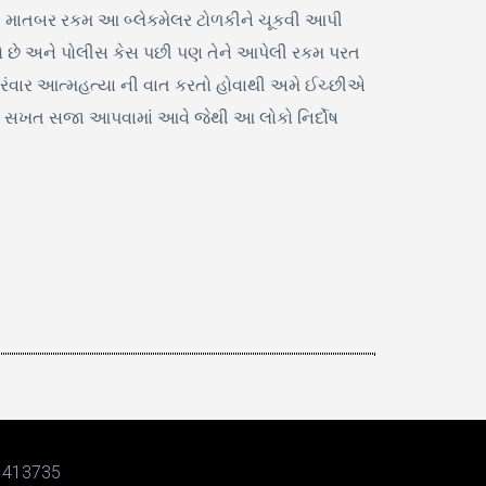
વી માતબર રકમ આ બ્લેકમેલર ટોળકીને ચૂકવી આપી
 ગયો છે અને પોલીસ કેસ પછી પણ તેને આપેલી રકમ પરત
 વારંવાર આત્મહત્યા ની વાત કરતો હોવાથી અમે ઈચ્છીએ
તે સખત સજા આપવામાં આવે જેથી આ લોકો નિર્દોષ
: 413735