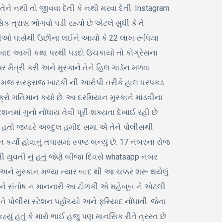
જે તેને નથી તો જીવવા દેતી કે નથી મરવા દેતી. Instagram
િક ત્રાસ ભોગવો પડી રહ્યો છે એટલે સુધી કે તે
બંધીઓ પાસેથી ઉછીના લઈને આયો કે 22 લાખ રૂપિયા
યારબાદ આખી કથા પરથી પડદો ઉચકાયો તો કોંગ્રેસના
 મૈત્રી કરી અને મુસ્કાને તેને હિલ ગાર્ડન મળવા
ેજા તેમજ સરફરાજ ખાટકી ની આરોપી તરીકે હાલ ધરપકડ
 ગતિમાન કર્યા છે. આ દરમિયાન મુસ્કાને માંડવીના
માં ગુનો નોંધાય તેવી પૂરી શક્યતા દેખાઈ રહી છે
ેતો હતો જ્યારે અબ્દુલ હમીદ સમા એ તેને પોલીસથી
ો હોવાનું તપાસમાં સ્પષ્ટ બન્યું છે. 17 નંબરના રોજ
 યુવતી નું હતું જેણે બીજા દિવસે whatsapp નંબર
ને મુસ્કાન મળ્યા ત્યાર બાદ થી આ ચક્કર શરૂ થયેલું
ાવીને સંતોષ ન માનનારી આ ટોળકી એ મહેબૂબ ને એટલી
ે પોલીસ સ્ટેશન પહોંચ્યો અને ફરિયાદ નોંધાવી. જેના
ં હતું કે મારો ભાઈ હજુ પણ માનસિક રીતે ત્રસ્ત છે