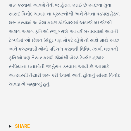
શરૂ કરવામાં આવશે તેવી જાહેરાત કરાઈ છે કચ્છના યુવા
સાંસદ વિનોદ ચાવડા ના પ્રયત્નોથી અને તેમના વડપણ હેઠળ
શરૂ કરવામાં આવેલા કચ્છ કાંઈવાલમાં અંદાજે 50 જેટલી
અલગ અલગ કૃતિઓ રજૂ કરાશે. આ વર્ષે બનાવવામાં આવતી
ટેબ્લોમાં ઓપરેશન સિંદૂર પણ મોકરે રહેશે તો સાથે સાથે કચ્છ
અને કચ્છવાસીઓનો પરિચય કરાવતી વિવિધ ઝાંખી ધરાવતી
કૃતિઓ પણ તૈયાર કરાશે જેમાંથી બેસ્ટ ટેબ્લેટ હજાર
રૂપિયાના ઇનામોની જાહેરાત કરવામાં આવી છે. આ માટે
અત્યારથી તૈયારી શરૂ કરી દેવામાં આવી હોવાનું સાંસદ વિનોદ
ચાવડાએ જણાવ્યું હતું.
SHARE