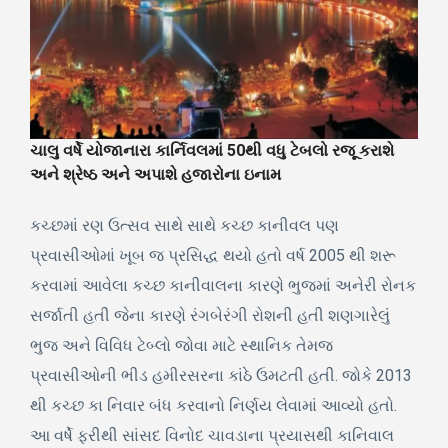
ચાલુ વર્ષે યોજાનારા કાર્નિવલમાં 50થી વધુ ટેબલો રજૂ કરાશે
અને શ્રેષ્ઠ અને અપાશે હજારોના ઇનામ
કચ્છમાં રણ ઉત્સવ સાથે સાથે કચ્છ કાનીવલ પણ
પ્રવાસીઓમાં ખૂબ જ પ્રસિદ્ધ થયો હતો વર્ષ 2005 થી શરૂ
કરવામાં આવેલા કચ્છ કાનીવાલના કારણે ભુજમાં અનેરી રોનક
સર્જાતી હતી જેના કારણે રંગબેરંગી રોશની હતી શણગારેલું
ભુજ અને વિવિધ ટેબ્લો જોવા માટે સ્થાનિક તેમજ
પ્રવાસીઓની ભીડ હમીરસરના કાંઠે ઉમટતી હતી. જોકે 2013
થી કચ્છ કા નિવાર બંધ કરવાનો નિર્ણય લેવામાં આવ્યો હતો.
આ વર્ષે ફરીથી સાંસદ વિનોદ ચાવડાના પ્રયાસથી કાનિવાલ