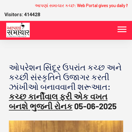
આપણાં સમાચાર કચ્છ: Web Portal gives you daily New
Visitors: 414428
ઓપરેશન સિંદૂર ઉપરાંત કચ્છ અને
કચ્છી સંસ્કૃતિને ઉજાગર કરતી
ઝાંખીઓ બનાવવાની શરૂઆત:
કચ્છ કાર્નીવાલ ફરી એક વખત
બનશે ભુજની રોનક
05-06-2025