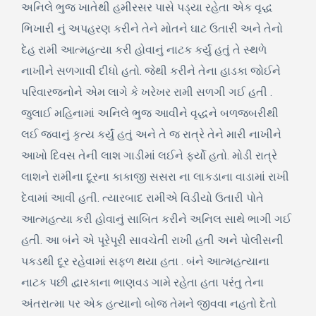
અનિલે ભુજ ખાતેથી હમીરસર પાસે પડ્યા રહેતા એક વૃદ્ધ
ભિખારી નું અપહરણ કરીને તેને મોતને ઘાટ ઉતારી અને તેનો
દેહ રામી આત્મહત્યા કરી હોવાનું નાટક કર્યું હતું તે સ્થળે
નાખીને સળગાવી દીધો હતો. જેથી કરીને તેના હાડકા જોઈને
પરિવારજનોને એમ લાગે કે ખરેખર રામી સળગી ગઈ હતી .
જુલાઈ મહિનામાં અનિલે ભુજ આવીને વૃદ્ધને બળજબરીથી
લઈ જવાનું કૃત્ય કર્યું હતું અને તે જ રાત્રે તેને મારી નાખીને
આખો દિવસ તેની લાશ ગાડીમાં લઈને ફર્યો હતો. મોડી રાત્રે
લાશને રામીના દૂરના કાકાજી સસરા ના લાકડાના વાડામાં રાખી
દેવામાં આવી હતી. ત્યારબાદ રામીએ વિડીયો ઉતારી પોતે
આત્મહત્યા કરી હોવાનું સાબિત કરીને અનિલ સાથે ભાગી ગઈ
હતી. આ બંને એ પૂરેપૂરી સાવચેતી રાખી હતી અને પોલીસની
પકડથી દૂર રહેવામાં સફળ થયા હતા . બંને આત્મહત્યાના
નાટક પછી દ્વારકાના ભાણવડ ગામે રહેતા હતા પરંતુ તેના
અંતરાત્મા પર એક હત્યાનો બોજ તેમને જીવવા નહતો દેતો