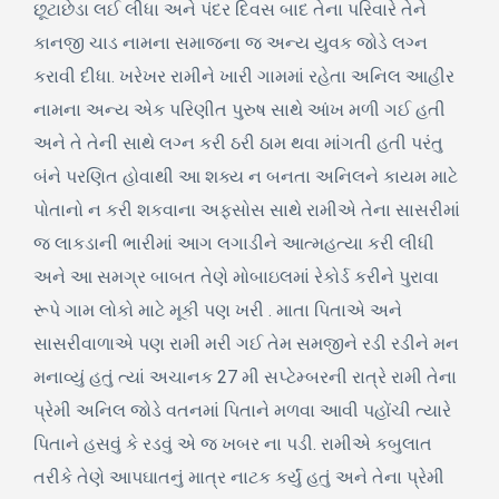
છૂટાછેડા લઈ લીધા અને પંદર દિવસ બાદ તેના પરિવારે તેને
કાનજી ચાડ નામના સમાજના જ અન્ય યુવક જોડે લગ્ન
કરાવી દીધા. ખરેખર રામીને ખારી ગામમાં રહેતા અનિલ આહીર
નામના અન્ય એક પરિણીત પુરુષ સાથે આંખ મળી ગઈ હતી
અને તે તેની સાથે લગ્ન કરી ઠરી ઠામ થવા માંગતી હતી પરંતુ
બંને પરણિત હોવાથી આ શક્ય ન બનતા અનિલને કાયમ માટે
પોતાનો ન કરી શકવાના અફસોસ સાથે રામીએ તેના સાસરીમાં
જ લાકડાની ભારીમાં આગ લગાડીને આત્મહત્યા કરી લીધી
અને આ સમગ્ર બાબત તેણે મોબાઇલમાં રેકોર્ડ કરીને પુરાવા
રૂપે ગામ લોકો માટે મૂકી પણ ખરી . માતા પિતાએ અને
સાસરીવાળાએ પણ રામી મરી ગઈ તેમ સમજીને રડી રડીને મન
મનાવ્યું હતું ત્યાં અચાનક 27 મી સપ્ટેમ્બરની રાત્રે રામી તેના
પ્રેમી અનિલ જોડે વતનમાં પિતાને મળવા આવી પહોંચી ત્યારે
પિતાને હસવું કે રડવું એ જ ખબર ના પડી. રામીએ કબુલાત
તરીકે તેણે આપઘાતનું માત્ર નાટક કર્યું હતું અને તેના પ્રેમી