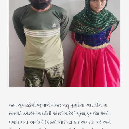
જબ ચૂપ રહેગી જુબાને ખંજર લહૂ પુકારેગા આસ્તીન કા
સારાએ કચ્છમાં ચર્ચાની એરણે ચઢેલો પ્રેમ,ક્રાઈમ અને
પશ્ચાતાપનો અનોખો કિસ્સો કોઈ વ્યક્તિ અપરાધ કરે અને