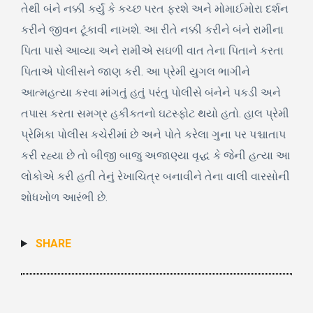
તેથી બંને નક્કી કર્યું કે કચ્છ પરત ફરશે અને મોમાઈમોરા દર્શન
કરીને જીવન ટૂંકાવી નાખશે. આ રીતે નક્કી કરીને બંને રામીના
પિતા પાસે આવ્યા અને રામીએ સઘળી વાત તેના પિતાને કરતા
પિતાએ પોલીસને જાણ કરી. આ પ્રેમી યુગલ ભાગીને
આત્મહત્યા કરવા માંગતું હતું પરંતુ પોલીસે બંનેને પકડી અને
તપાસ કરતા સમગ્ર હકીકતનો ઘટસ્ફોટ થયો હતો. હાલ પ્રેમી
પ્રેમિકા પોલીસ કચેરીમાં છે અને પોતે કરેલા ગુના પર પશ્ચાતાપ
કરી રહ્યા છે તો બીજી બાજુ અજાણ્યા વૃદ્ધ કે જેની હત્યા આ
લોકોએ કરી હતી તેનું રેખાચિત્ર બનાવીને તેના વાલી વારસોની
શોધખોળ આરંભી છે.
SHARE