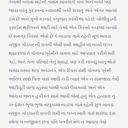
તેનાથી બચવા માટેની તમામ સાવચેતી રાખે અને બચી પણ
જાય પરંતુ કુદરતના ન્યાયથી બચી શકાતું અંતે અંતર આત્મા
ડંખે છે અને ગુનો કરનારે કબુલાત કરવી જ પડે છે. બોલીવુડની
ક્રાઈમ થ્રીલરને આંટી મારે તેઓ એક કિસ્સો કચ્છમાં બન્યો
છે સમગ્ર કિસ્સો એવો છે કે નાડાપા ગામે રહેતી મૂળ ખાવડા
નજીક ગોડપર ની વતની એવી રામી આહીર ના બબ્બે લગ્ન
થયા છતાં તે પોતાના પ્રેમીને પામવા માટે આપઘાત કરીને મરી
ગઈ, અને તેના પરિવારે તેનું શ્રાદ્ધ પણ કરી નાખ્યું પરંતુ થોડો
સમય પસાર થતા અચાનક એક દિવસ રામી પોતાના પ્રેમી
અનિલ સાથે પિતા પાસે આવી ચડી ત્યારે એક ન સમજાય તેવી
આંટીઘૂટી વાળા રહસ્ય પરથી પડદો ઉચકાયો અને એક
આંચકા જનક હકીકત સામે આવી જેમાં હતું એક હત્યારા નું
કન્ફેશન ભુજ ભુજ તાલુકામાં નાડાપા ગામે રહેતી મુળ ખાવડા
નજીક ગોડપરની વતની રામી ના લગ્ન ખારી ગામે થયેલા. દસ
વર્ષના લગ્નજીવન છતાં પતિ પત્નીને મેળ ન આવતા તેણે