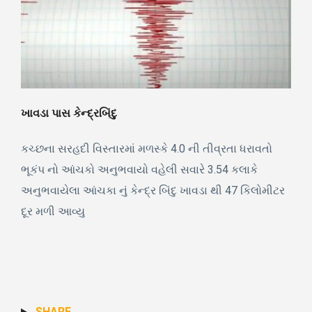
ખાવડા પાસ કેન્દ્રબિંદુ
કચ્છના સરહદી વિસ્તારમાં મળસ્કે 4.0 ની તીવ્રતા ધરાવતો
ભૂકંપ નો આંચકો અનુભવાયો વહેલી સવારે 3.54 કલાકે
અનુભવાયેલા આંચકા નું કેન્દ્ર બિંદુ ખાવડા થી 47 કિલોમીટર
દૂર મળી આવ્યુ
SHARE