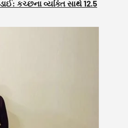
ઈ: કચ્છના વ્યક્તિ સાથે 12.5