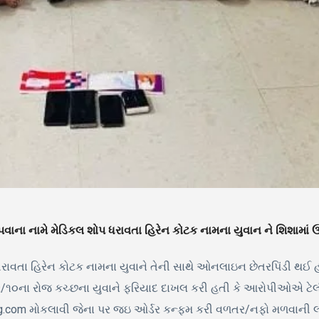
વાના નામે મેડિકલ શોપ ધરાવતા હિરેન કોટક નામના યુવાન ને શિશામાં ઉત
ધરાવતા હિરેન કોટક નામના યુવાને તેની સાથે ઓનલાઇન છેતરપિંડી થઈ હ
/૧૦ના રોજ કચ્છના યુવાને ફરિયાદ દાખલ કરી હતી કે આરોપીઓએ ટેલીગ્ર
sting.com મોકલાવી જેના પર જઇ ઓર્ડર કન્ફમ કરી વળતર/નફો મળવાની