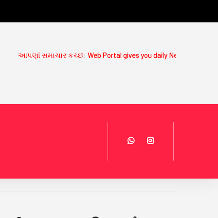
ણાં સમાચાર કચ્છ: Web Portal gives you daily News Updates on www.