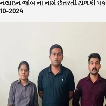
નલાઇન જોબ ના નામે છેતરતી ટોળકી પકડા
10-2024