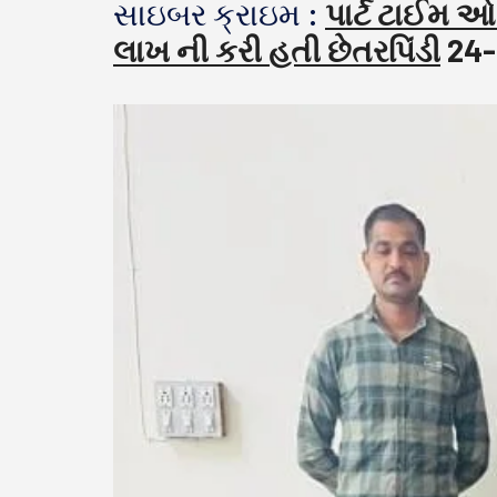
સાઇબર ક્રાઇમ :
પાર્ટ ટાઈમ ઓ
લાખ ની કરી હતી છેતરપિંડી
24-