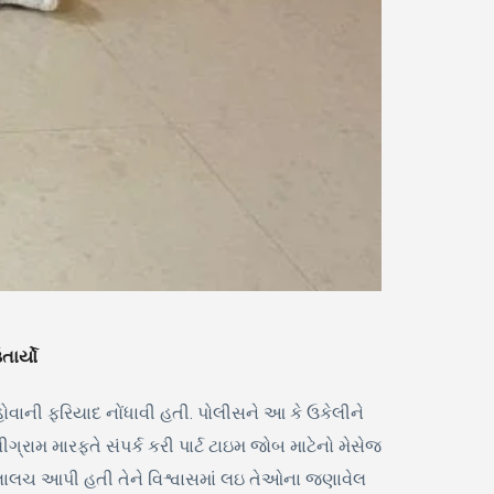
ાર્યો
ોવાની ફરિયાદ નોંધાવી હતી. પોલીસને આ કે ઉકેલીને
ામ મારફતે સંપર્ક કરી પાર્ટ ટાઇમ જોબ માટેનો મેસેજ
 લાલચ આપી હતી તેને વિશ્વાસમાં લઇ તેઓના જણાવેલ