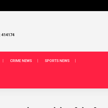
આપ
: 414174
CRIME NEWS
SPORTS NEWS