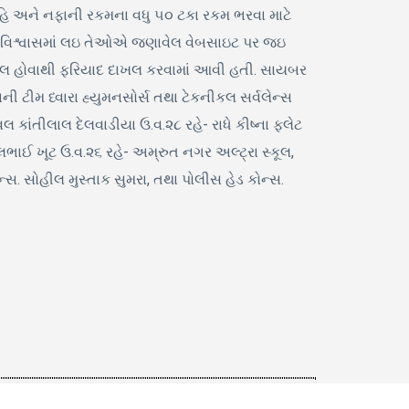
નહિ અને નફાની રકમના વધુ ૫૦ ટકા રકમ ભરવા માટે
વિશ્વાસમાં લઇ તેઓએ જણાવેલ વેબસાઇટ પર જઇ
 કરેલ હોવાથી ફરિયાદ દાખલ કરવામાં આવી હતી. સાયબર
ી ટીમ ધ્વારા હ્યુમનસોર્સ તથા ટેકનીકલ સર્વલેન્સ
તીલાલ દેલવાડીયા ઉ.વ.૨૮ રહે- રાધે કીષ્ના ફ્લેટ
ાઈ ખૂટ ઉ.વ.૨૬ રહે- અમ્રુત નગર અલ્ટ્રા સ્કૂલ,
્સ. સોહીલ મુસ્તાક સુમરા, તથા પોલીસ હેડ કોન્સ.