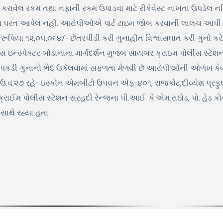
ા કરાવેલ રકમ તથા નફાની રકમ ઉપાડવા માટે રીકેવેસ્ટ નાખતા ઉપડેલ 
કમ પરત આપેલ નહી. આરોપીઓએ પાર્ટ ટાઇમ જોબ કરવાની લાલચ આપી 
લ રૂપિયા ૧૨,૦૫,૦૬૪/- છેતરપીંડી કરી ગુનાહીત વિશ્વાસઘાત કરી ગુનો
ઇન્સ્પેક્ટર બોડાનાના માર્ગદર્શન મુજબ સાયબર ક્રાઇમ પોલીસ સ્ટેશનન
ી ગુનાનો ભેદ ઉકેલવામાં સફળતા મેળવી છે આરોપીઓની ઓળખ કેવલ કાં
.વ.૨૭ રહે- ઇસ્કોન એમબીટો ઉપવન એફ-૪૦૧, રાજકોટ,દીવ્યેશ પ્રફુલભ
રાઈમ પોલીસ સ્ટેશન સરહદી રેન્જના પી.આઈ. કે.એમ.રાઠોડ, પો. હેડ કોન
ાથે રહ્યા હતા.