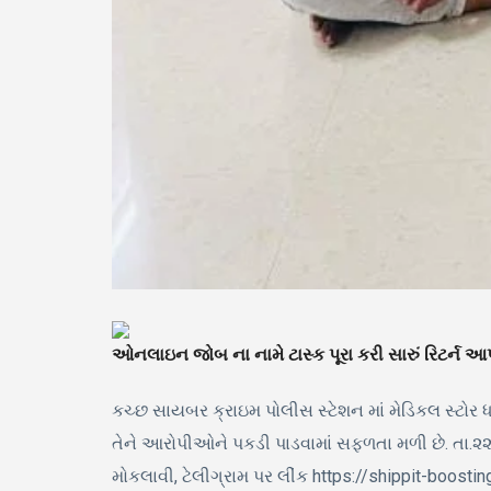
ઓનલાઇન જોબ ના નામે ટાસ્ક પૂરા કરી સારું રિટર્ન આપ
કચ્છ સાયબર ક્રાઇમ પોલીસ સ્ટેશન માં મેડિકલ સ્ટોર 
તેને આરોપીઓને પકડી પાડવામાં સફળતા મળી છે. તા.૨૨
મોકલાવી, ટેલીગ્રામ પર લીંક https://shippit-boo