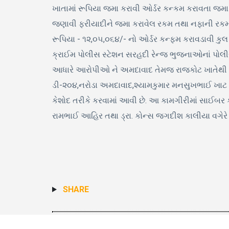
ખાતામાં રૂપિયા જમા કરાવી ઓર્ડર કન્કમ કરાવતા જમ
જણાવી ફરીયાદીને જમા કરાવેલ રકમ તથા નફાની ર
રૂપિયા - ૧૨,૦૫,૦૬૪/- નો ઓર્ડર કન્ફમ કરાવડાવી કુ
ક્રાઈમ પોલીસ સ્ટેશન સરહદી રેન્જ ભુજનાઓનાં પોલીસ 
આધારે આરોપીઓ ને અમદાવાદ તેમજ રાજકોટ ખાતેથી પકડ
ડી-૨૦૪,નરોડા અમદાવાદ,શ્યામકુમાર મનસુખભાઈ ખાટ ઉ
કેશોદ તરીકે કરવામાં આવી છે. આ કામગીરીમાં સાઈબર ક્
રામભાઈ આહિર તથા ડ્રા. કોન્સ જગદીશ કાલીયા વગેરે સ
SHARE