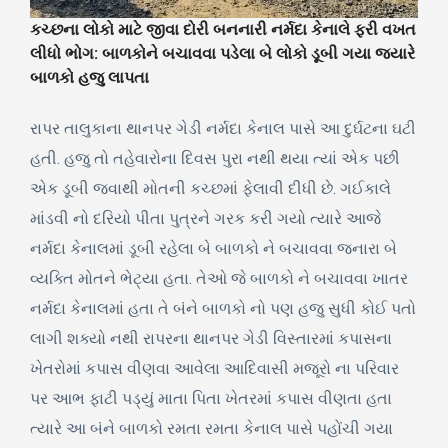
કચ્છના લોકો માટે જીવા દોરી બનનારી નર્મદા કેનાલે ફરી વખત
લીધો ભોગ: બાળકોને બચાવવા પડેલા બે લોકો ડૂબી ગયા જ્યારે
બાળકો હજુ લાપતા
રાપર તાલુકાના થાનપર ગેડી નર્મદા કેનાલ પાસે આ દુર્ઘટના ઘટી
હતી. હજુ તો તહેવારોના દિવસ પુરા નથી થયા ત્યાં એક પછી
એક ડૂબી જવાથી મોતની કચ્છમાં ફેલાવી દીધી છે. ગઈકાલે
માંડવી નો દરિયો પીતા પુત્રને ગરક કરી ગયો ત્યારે આજે
નર્મદા કેનાલમાં ડૂબી રહેલા બે બાળકો ને બચાવવા જનારા બે
વ્યક્તિ મોતને ભેટ્યા હતા. તેઓ જે બાળકો ને બચાવવા ખાતર
નર્મદા કેનાલમાં હતા તે બંને બાળકો નો પણ હજુ સુધી કોઈ પતો
લાગી શક્યો નથી રાપરના થાનપર ગેડી વિસ્તારમાં કપાસના
ખેતરોમાં કપાસ વીણવા આવેલા આદિવાસી મજૂરો ના પરિવાર
પર આભ ફાટી પડ્યું માતા પિતા ખેતરમાં કપાસ વીણતા હતા
ત્યારે આ બંને બાળકો રમતા રમતા કેનાલ પાસે પહોંચી ગયા