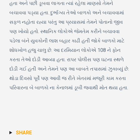
હતા અને પછી ડૂબવા લાગતા ત્યાં રહેલા માણસો તેમને
બચાવવા પડ્યા હતા. દુર્ભાગ્ય તેઓ બાળકો અને બચાવવામાં
સફળ નહોતા રહ્યા પરંતુ આ પ્રયાસમાં તેમને પોતાનો જીવ
પણ ખોયો હતો. સ્થાનિક લોકોએ જેમતેમ કરીને બચાવવા
પડેલા બંને યુવકોની લાશ બહાર કાઢી હતી જોકે બાળકો માટે
શોધખોળ હજુ ચાલુ છે. આ દરમિયાન લોકોએ 108 ને ફોન
કરતા તેઓ દોડી આવ્યા હતા. રાપર પોલીસ પણ ઘટના સ્થળે
દોડી ગઈ હતી અને તેમને પણ આ બાબતે તપાસમાં ઝુકાવ્યું છે.
થોડા દિવસો પૂર્વે પણ આવી જ રીતે ખેતરમાં મજૂરી કામ કરતા
પરિવારના બે બાળકો ના કેનાલમાં ડૂબી જવાથી મોત થયા હતા.
SHARE