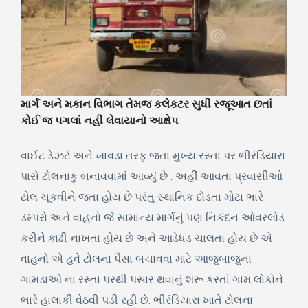
માર્ગ અને મકાન વિભાગ તેમજ કલેકટર સુધી રજૂઆત છતાં
કોઈ જ પગલાં નહીં લેવાયાનો આક્ષેપ
વાઈટ ડેઝર્ટ અને ખાવડા તરફ જતા મુખ્ય રસ્તા પર ભીરંડિયારા
પાસે ટોલનાકુ બનાવવામાં આવ્યું છે . અહીં આવતા પ્રવાસીઓ
ટોલ ચૂકવીને જતા હોય છે પરંતુ સ્થાનિક દોડતા મોટા ભારે
ડમ્પરો અને વાહનો જે સામાન્ય માર્ગનું પણ નિકંદન ઓવરલોડ
કરીને કાઢી નાખતા હોય છે અને આડેધડ ચાલતા હોય છે એ
વાહનો એ હવે ટોલના પૈસા બચાવવા માટે આજુબાજુના
ગામડાઓ ના રસ્તા પરથી પસાર થવાનું શરૂ કરતાં ગામ લોકોને
ભારે હાલાકી વેઠવી પડી રહી છે. ભીરંડિયારા ખાતે ટોલના