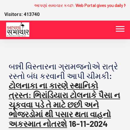
આપણાં સમાચાર કચ્છ: Web Portal gives you daily New
Visitors: 413740
બન્ની વિસ્તારના ગ્રામજનોએ રાત્રે
રસ્તો બંધ કરવાની આપી ચીમકી:
ટોલનાકા ના કારણે સ્થાનિકો
ત્રસ્ત: ભિરાંડિયારા ટોલનાકે પૈસા ન
ચૂકવવા પડે તે માટે છછી અને
ભોજરડોમાં થી પસાર થતા વાહનો
અકસ્માત નોતરશે
16-11-2024