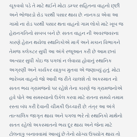
ચૂકવવો પડે તે માટે થઈને મોટા ડમ્પર સહિતના વાહનો છ્છી
અને ભોજરડો રોડ પરથી પસાર થાય છે. નાનકડા એવા આ
ગામો ના રોડ પરથી પસાર થતા વાહનો ગામ લોકો માટે ખૂબ જ
હેરાનગતિનો સબબ બને છે. સતત વાહન ની અવરજવરના
કારણે હેરાન થયેલા સ્થાનિકોએ માર્ગ અને મકાન વિભાગને
તેમજ કલેકટર સુધી આ અંગે રજૂઆત કરી છે આમ છતાં
અત્યાર સુધી કોઇ જ પગલાં ન લેવાયા હોવાનું સ્થાનિક
અગ્રણી અને કાર્યકર યાકુબ મુતવા એ જણાવ્યું હતું. મોટા
ભારેખમ વાહનો જો આવી જ રીતે ચાલશે તો અકસ્માત નો
સતત ભય ગ્રામજનો પર રહેશે તેના કારણે જ ગ્રામજનોએ
હવે પોતે આ સમસ્યાનો ઉકેલ કરવા માટે રાતના સમયે તમામ
રસ્તા બંધ કરી દેવાની ચીમકી ઉચ્ચારી છે. તંત્ર આ અંગે
તાત્કાલિક જાગૃત થાય અને પગલા ભરે તો સ્થાનિકો માથેનો
સતત રહેલો અકસ્માતનો ભય દૂર થાય અને જેના માટે
ટોલનાકુ બનાવવામાં આવ્યું છે તેનો યોગ્ય ઉપયોગ થાય તો