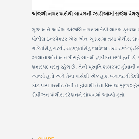
અંજલી નગર પાસેથી બાવળની ઝાડીઓમાં રાજેશ વેલજી
ભુજ ખાતે આવેલા અંજલિ નગર ખાતેથી લોકલ ક્રાઇમ બ્
પોલીસ ઇન્સ્પેકટર એસ.એન. ચુડાસમા તથા પોલીસ સબ ઇન્
શક્તિસિંહ ગઢવી, રણજીતસિંહ જાડેજા તથા રાજેન્દ્રસિંહ
ઝાલાનાઓને ખાનગીરાહે બાતમી હકીકત મળી હતી કે, અ
શંકાસ્પદ વસ્તુ રહેલ છે . તેની પ્રવૃતિ શંકાસ્પદ હોવ
આવ્યો હતો અને તેના પાસેથી એક હાથ બનાવટની દેશી
કોઇ પાસ પરમીટ તેની ન હોવાથી તેના વિરૂધ્ધ ભુજ શહ
ડીવીઝન પોલીસ સ્ટેશનને સોપવામાં આવ્યો હતો.