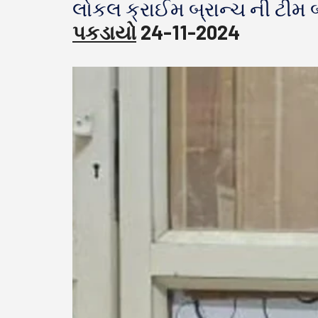
લોકલ ક્રાઈમ બ્રાન્ચ ની ટીમ 
પકડાયો
24-11-2024