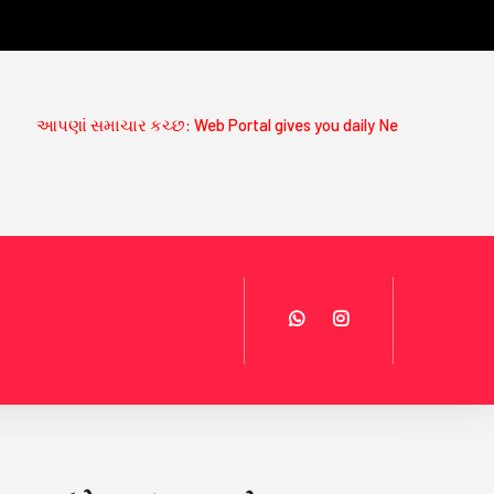
ર કચ્છ: Web Portal gives you daily News Updates on www.aapdasamch