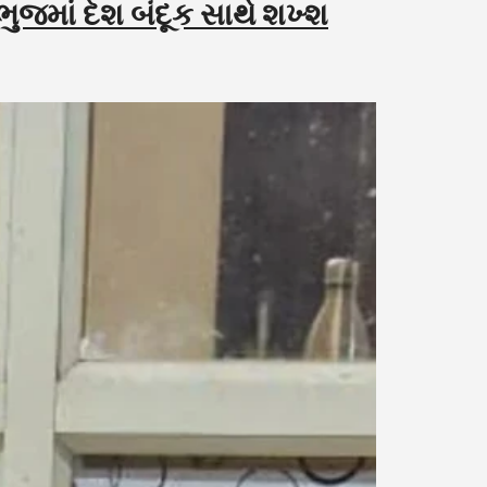
ભુજમાં દેશ બંદૂક સાથે શખ્શ