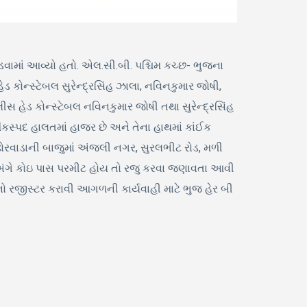
વામાં આવ્યો હતો. એલ.સી.બી. પશ્ચિમ કચ્છ- ભુજના
ોન્સ્ટેબલ સુરેન્દ્રસિંહ ઝાલા, નવિનકુમાર જોષી,
લીસ હેડ કોન્સ્ટેબલ નવિનકુમાર જોષી તથા સુરેન્દ્રસિંહ
્પદ હાલતમાં હાજર છે અને તેના હાથમાં કાંઈક
ે. ઢોરવાડાની બાજુમાં અંજલી નગર, સુરલભીટ રોડ, મળી
 અંગે કોઇ પાસ પરમીટ હોય તો રજુ કરવા જણાવતા આવી
ો રજીસ્ટર કરાવી આગળની કાર્યવાહી માટે ભુજ હેર બી