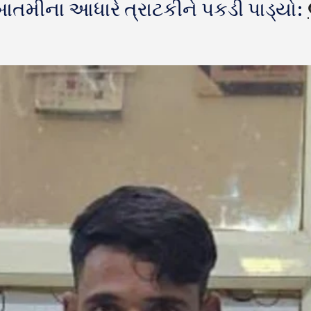
બાતમીના આધારે ત્રાટકીને પકડી પાડ્યો: