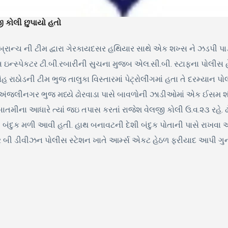
 કોલી છુપાયો હતો
રાન્ચ ની ટીમ દ્વારા ગેરકાયદસર હથિયાર સાથે એક શખ્સ ને ઝડપી પાડ
સ્પેકટર ટી.બી.રબારીની સુચના મુજબ એલ.સી.બી. સ્ટાફના પોલીસ હેડ ક
 રાઠોડની ટીમ ભુજ તાલુકા વિસ્તારમાં પેટ્રોલીંગમાં હતા તે દરમ્યાન પો
ંજલીનગર ભુજ મધ્યે ઢોરવાડા પાસે બાવળોની ઝાડીઓમાં એક ઈસમ શંકસ
ાની બાતમીના આધારે ત્યાં જઇ તપાસ કરતાં રાજેશ વેલજી કોલી ઉ.વ.૨૩ રહ
 બંદુક મળી આવી હતી. હાથ બનાવટની દેશી બંદુક પોતાની પાસે રાખવા
ેર બી ડીવીઝન પોલીસ સ્ટેશન ખાતે આર્મ્સ એકટ હેઠળ ફરીયાદ આપી ગુન