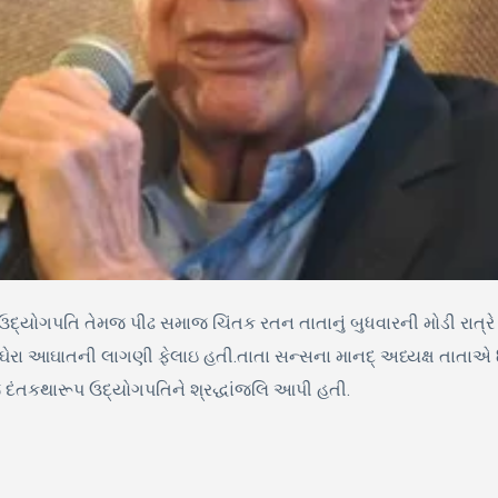
દ્યોગપતિ તેમજ પીઢ સમાજ ચિંતક રતન તાતાનું બુધવારની મોડી રાત્રે મ
રા આઘાતની લાગણી ફેલાઇ હતી.તાતા સન્સના માનદ્ અધ્યક્ષ તાતાએ 86 
જ દંતકથારૂપ ઉદ્યોગપતિને શ્રદ્ધાંજલિ આપી હતી.