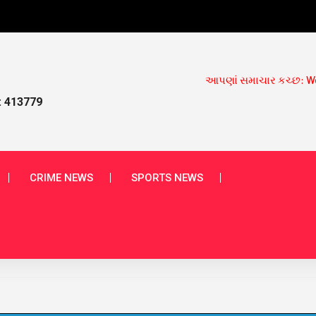
આપણાં સમાચાર કચ્છ: Web Portal gives you dai
: 413779
CRIME NEWS
SPORTS NEWS