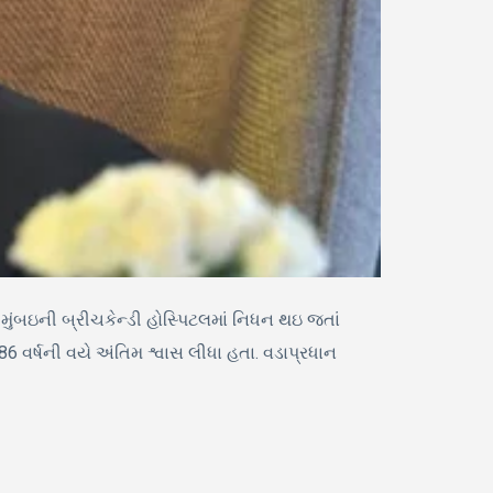
ુંબઇની બ્રીચકેન્ડી હોસ્પિટલમાં નિધન થઇ જતાં
વર્ષની વયે અંતિમ શ્વાસ લીધા હતા. વડાપ્રધાન