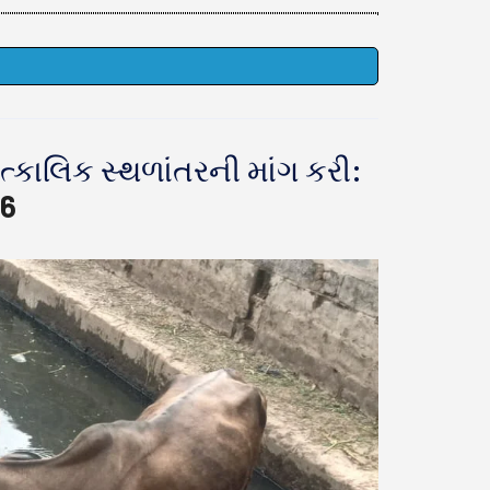
ત્કાલિક સ્થળાંતરની માંગ કરી:
6