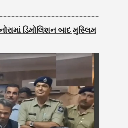
નોરામાં ડિમોલિશન બાદ મુસ્લિમ