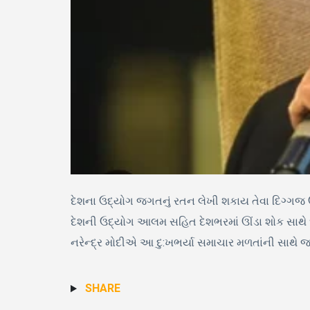
દેશના ઉદ્યોગ જગતનું રતન લેખી શકાય તેવા દિગ્ગજ ઉ
દેશની ઉદ્યોગ આલમ સહિત દેશભરમાં ઊંડા શોક સાથે ઘે
નરેન્દ્ર મોદીએ આ દુ:ખભર્યા સમાચાર મળતાંની સાથે 
SHARE