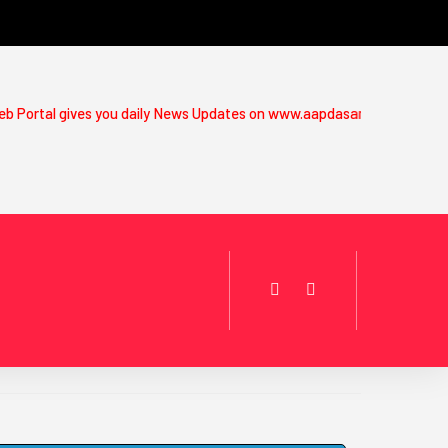
ly News Updates on www.aapdasamcharkutch.com.For more details co