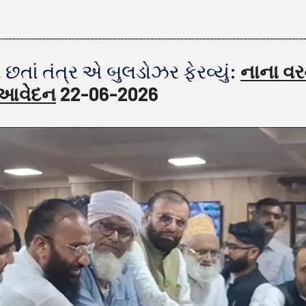
વા છતાં તંત્ર એ બુલડોઝર ફેરવ્યું:
નાના વર
 આવેદન
22-06-2026