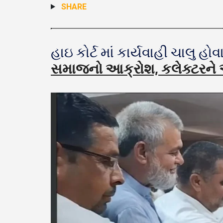
SHARE
હાઇ કોર્ટ માં કાર્યવાહી ચાલુ હો
સમાજનો આક્રોશ, કલેક્ટરને