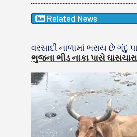
Related News
વરસાદી નાળામાં ભરાય છે ગંદુ 
ભુજના ભીડ નાકા પાસે ઘાસચારા મ