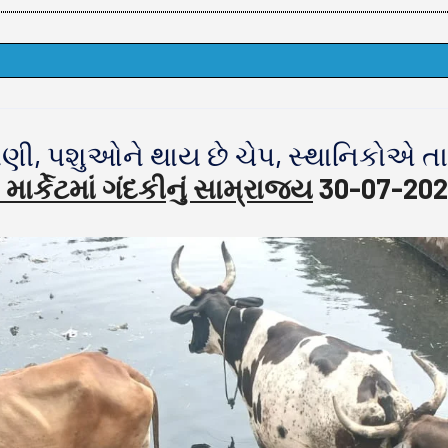
પાણી, પશુઓને થાય છે ચેપ, સ્થાનિકોએ તા
ાર્કેટમાં ગંદકીનું સામ્રાજ્ય
30-07-202