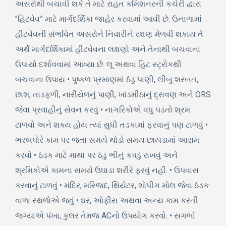
અસરોથી બચાવી શકે તે માટે રાહત કમિશનરની કચેરી દ્વારા
"હિટવેવ” માટે માર્ગદર્શિકા જાહેર કરવામાં આવી છે. ઉનાળામાં
હીટવેવની સંભવિત અસરોને નિવારીને રક્ષણ મેળવી શકાય તે
અર્થે માર્ગદર્શિકામાં હીટવેવના લક્ષણો અને તેનાથી બચવાના
ઉપાયો દર્શાવવામાં આવ્યા છે. લૂ અથવા હિટ સ્ટ્રોકથી
બચવાના ઉપાય • પુષ્કળ પ્રમાણમાં ઠંડુ પાણી, લીંબુ શરબત,
છાશ, તાડફળી, નારીયેળનું પાણી, ખાંડમીઠાનું દ્રાવણ અને ORS
જેવા પ્રવાહીનું સેવન કરવું • નાગરિકોએ વધુ પડતો શ્રમ
ટાળવો અને શક્ય હોય ત્યાં સુધી તડકામાં ફરવાનું પણ ટાળવું •
ભરબપોરે કામ પર જતા સમયે થોડો સમય છાયડામાં આરામ
કરવો • ઠંડક માટે માથા પર ઠંડુ ભીનું કપડું રાખવું અને
શ્રમિકોએ કામના સમયે ઉઘાડા શરીરે ફરવું નહીં. • ઉપવાસ
કરવાનું ટાળવું • મંદિર, મસ્જિદ, થિયેટર, શોપીંગ મોલ જેવા ઠંડક
વાળા સ્થળોએ જવું • ઘર, ઓફીસ અથવા અન્ય કામ કરતી
જગ્યાએ પંખા, કુલર તેમજ ACનો ઉપયોગ કરવો. • સગર્ભા