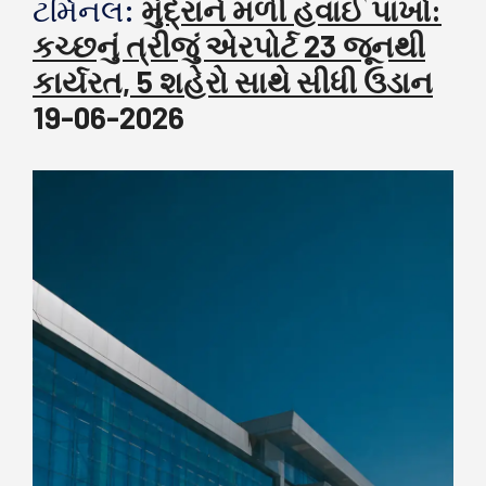
ટર્મિનલ:
મુંદ્રાને મળી હવાઈ પાંખો:
કચ્છનું ત્રીજું એરપોર્ટ 23 જૂનથી
કાર્યરત, 5 શહેરો સાથે સીધી ઉડાન
19-06-2026