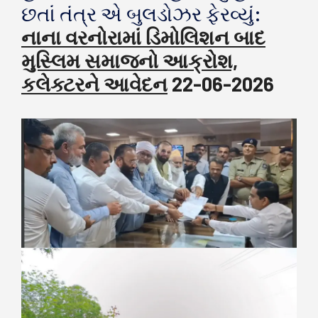
છતાં તંત્ર એ બુલડોઝર ફેરવ્યું:
નાના વરનોરામાં ડિમોલિશન બાદ
મુસ્લિમ સમાજનો આક્રોશ,
કલેક્ટરને આવેદન
22-06-2026