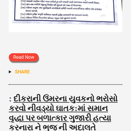
Read Now
SHARE
:
દીકરાની ઉંમરના યુવકનો ભરોસો
કરવો નીવડ્યો ઘાતક:માં સમાન
વૃદ્ધા પર બળાત્કાર ગુજારી હત્યા
કરનારા ને ભુજ ની અદાલતે