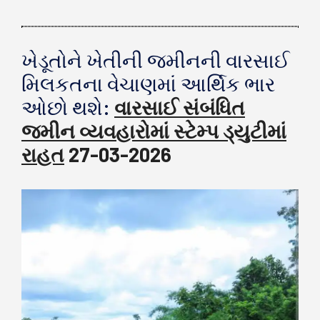
ખેડૂતોને ખેતીની જમીનની વારસાઈ
મિલકતના વેચાણમાં આર્થિક ભાર
ઓછો થશે:
વારસાઈ સંબંધિત
જમીન વ્યવહારોમાં સ્ટેમ્પ ડ્યુટીમાં
રાહત
27-03-2026