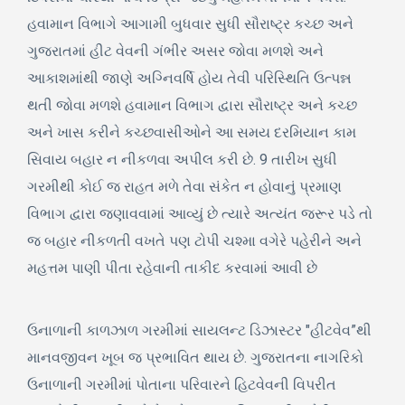
હવામાન વિભાગે આગામી બુધવાર સુધી સૌરાષ્ટ્ર કચ્છ અને
ગુજરાતમાં હીટ વેવની ગંભીર અસર જોવા મળશે અને
આકાશમાંથી જાણે અગ્નિવર્ષિ હોય તેવી પરિસ્થિતિ ઉત્પન્ન
થતી જોવા મળશે હવામાન વિભાગ દ્વારા સૌરાષ્ટ્ર અને કચ્છ
અને ખાસ કરીને કચ્છવાસીઓને આ સમય દરમિયાન કામ
સિવાય બહાર ન નીકળવા અપીલ કરી છે. 9 તારીખ સુધી
ગરમીથી કોઈ જ રાહત મળે તેવા સંકેત ન હોવાનું પ્રમાણ
વિભાગ દ્વારા જણાવવામાં આવ્યું છે ત્યારે અત્યંત જરૂર પડે તો
જ બહાર નીકળતી વખતે પણ ટોપી ચશ્મા વગેરે પહેરીને અને
મહત્તમ પાણી પીતા રહેવાની તાકીદ કરવામાં આવી છે
ઉનાળાની કાળઝાળ ગરમીમાં સાયલન્ટ ડિઝાસ્ટર "હીટવેવ”થી
માનવજીવન ખૂબ જ પ્રભાવિત થાય છે. ગુજરાતના નાગરિકો
ઉનાળાની ગરમીમાં પોતાના પરિવારને હિટવેવની વિપરીત