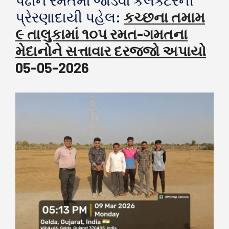
પ્રેરણાદાયી પહેલ:
કચ્છના તમામ
૯ તાલુકામાં ૧૦૫ રમત-ગમતના
મેદાનોને સત્તાવાર દરજ્જો અપાયો
05-05-2026