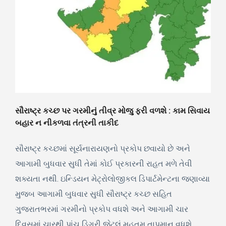
સૌરાષ્ટ્ર કચ્છ પર ગરમીનું તીવ્ર મોજુ ફરી વળશે : કામ સિવાય
બહાર ન નીકળવા તંત્રની તાકીદ
સૌરાષ્ટ્ર કચ્છમાં સૂર્યનારાયણનો પ્રકોપ છવાયો છે અને
આગામી બુધવાર સુધી તેમાં કોઈ પ્રકારની રાહત મળે તેવી
શક્યતા નથી. ઇન્ડિયન મેટ્રોલોજીકલ ડિપાર્ટમેન્ટના જણાવ્યા
મુજબ આગામી બુધવાર સુધી સૌરાષ્ટ્ર કચ્છ સહિત
ગુજરાતભરમાં ગરમીનો પ્રકોપ વધશે અને આગામી ચાર
દિવસમાં ચારથી પાંચ ડિગ્રી જેટલું મહતમ તાપમાન વધશે.