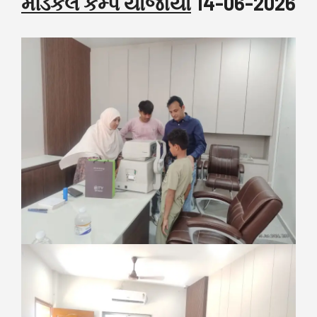
મેડિકલ કેમ્પ યોજાયો
14-06-2026