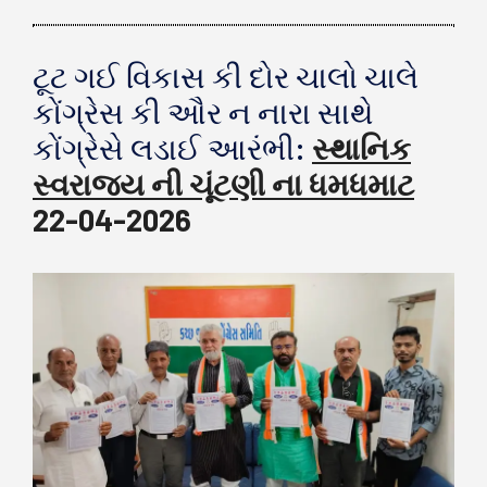
ટૂટ ગઈ વિકાસ કી દોર ચાલો ચાલે
કોંગ્રેસ કી ઔર ન નારા સાથે
કોંગ્રેસે લડાઈ આરંભી:
સ્થાનિક
સ્વરાજ્ય ની ચૂંટણી ના ધમધમાટ
22-04-2026