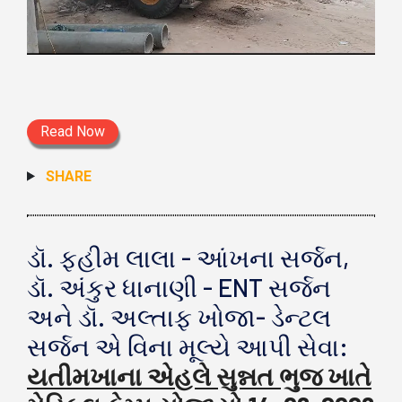
Read Now
SHARE
ડૉ. ફહીમ લાલા - આંખના સર્જન,
ડૉ. અંકુર ધાનાણી - ENT સર્જન
અને ડૉ. અલ્તાફ ખોજા- ડેન્ટલ
સર્જન એ વિના મૂલ્યે આપી સેવા:
યતીમખાના એહલે સુન્નત ભુજ ખાતે