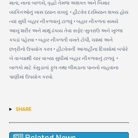
માતા, નાના બાળકો, વૃદ્ધો તેમજ અશક્ત અને બિમાર
વ્યકિતઓનું ખાસ ધ્યાન રાખવું. • હીટવેવ દરમિયાન શક્ય હોય
ત્યાં સુધી બહાર નીકળવાનું ટાળવું • બહાર નીકળતા સમયે
આખું શરીર અને માથું ઢંકાય તેવા સફેદ-સુતરાઉ અને ખુલ્લા
કપડાં પહેરવા • બહાર નીકળતી વખતે ટોપી, ચશ્માં અને
છત્રીનો ઉપયોગ કરવ • હીટવેવની આગાહીના દિવસોમાં બપોરે
બે વાગ્યાથી ચાર વાગ્યા સુધીમાં બહાર નીકળવાનું ટાળવું. •
બાળકો માટે કેસુડાનાં ફુલ તથા લીમડાના પાનનો નાહવાના
પાણીમાં ઉપયોગ કરવો.
SHARE
Related News