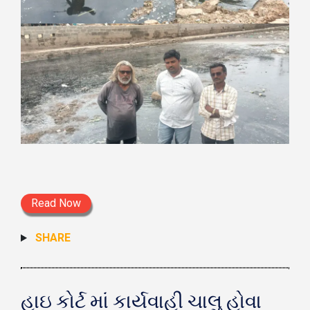
Read Now
SHARE
હાઇ કોર્ટ માં કાર્યવાહી ચાલુ હોવા