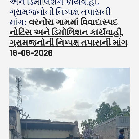
અને ડિમોલિશન કાર્યવાહી,
ગ્રામજનોની નિષ્પક્ષ તપાસની
માંગ:
વરનોરા ગામમાં વિવાદાસ્પદ
નોટિસ અને ડિમોલિશન કાર્યવાહી,
ગ્રામજનોની નિષ્પક્ષ તપાસની માંગ
16-06-2026