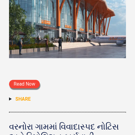
Read Now
SHARE
વરનોરા ગામમાં વિવાદાસ્પદ નોટિસ