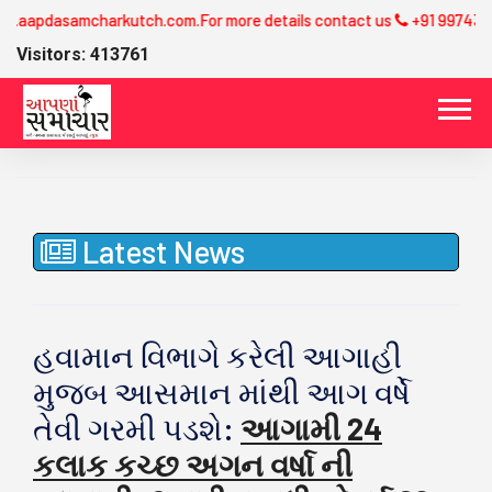
m.For more details contact us
+91 9974358581
Visitors: 413761
Latest News
હવામાન વિભાગે કરેલી આગાહી
મુજબ આસમાન માંથી આગ વર્ષે
તેવી ગરમી પડશે:
આગામી 24
કલાક કચ્છ અગન વર્ષા ની