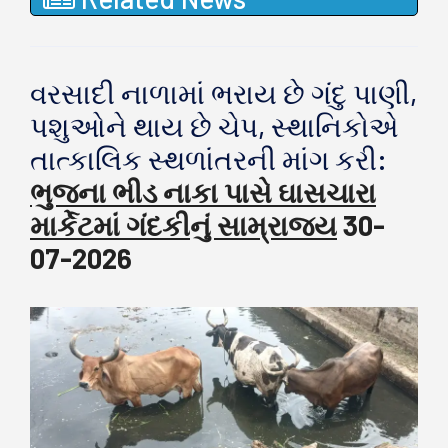
વરસાદી નાળામાં ભરાય છે ગંદુ પાણી,
પશુઓને થાય છે ચેપ, સ્થાનિકોએ
તાત્કાલિક સ્થળાંતરની માંગ કરી:
ભુજના ભીડ નાકા પાસે ઘાસચારા
માર્કેટમાં ગંદકીનું સામ્રાજ્ય
30-
07-2026