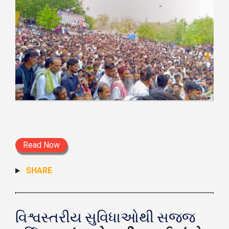
Read Now
SHARE
વિશ્વસ્તરીય સુવિધાઓથી સજ્જ