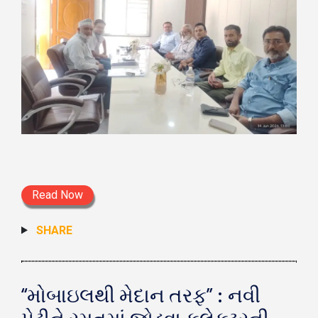
Read Now
SHARE
“મોબાઇલથી મેદાન તરફ” : નવી
પેઢીને રમતમાં જોડવા કલેક્ટરની