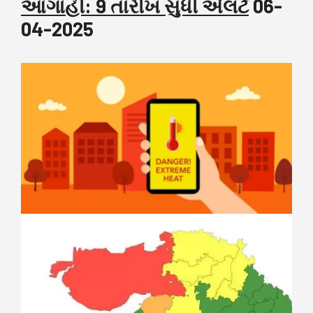
આગાહી: 9 તારીખ સુધી એલર્ટ
06-
04-2025