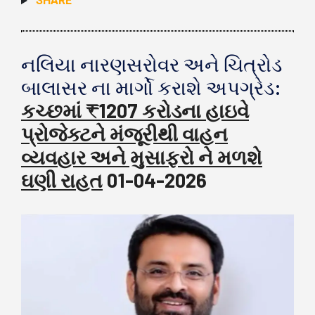
SHARE
નલિયા નારણસરોવર અને ચિત્રોડ
બાલાસર ના માર્ગો કરાશે અપગ્રેડ:
કચ્છમાં ₹1207 કરોડના હાઇવે
પ્રોજેક્ટને મંજૂરીથી વાહન
વ્યવહાર અને મુસાફરો ને મળશે
ઘણી રાહત
01-04-2026