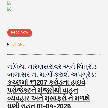
Read Now
SHARE
નલિયા નારણસરોવર અને ચિત્રોડ
બાલાસર ના માર્ગો કરાશે અપગ્રેડ:
કચ્છમાં ₹1207 કરોડના હાઇવે
પ્રોજેક્ટને મંજૂરીથી વાહન
વ્યવહાર અને મુસાફરો ને મળશે
ઘણી રાહત
01-04-2026