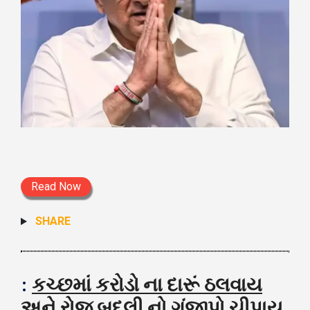
Read Now
SHARE
:
કચ્છમાં કરોડો ના દારૂં ઠલવાય
અને રોજ બદલી નો ગંજીપો ચીપાય