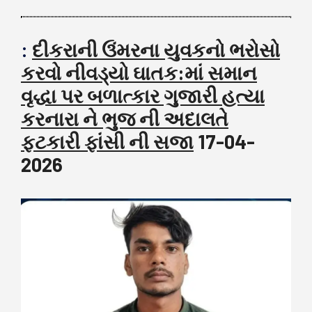
:
દીકરાની ઉંમરના યુવકનો ભરોસો
કરવો નીવડ્યો ઘાતક:માં સમાન
વૃદ્ધા પર બળાત્કાર ગુજારી હત્યા
કરનારા ને ભુજ ની અદાલતે
ફટકારી ફાંસી ની સજા
17-04-
2026