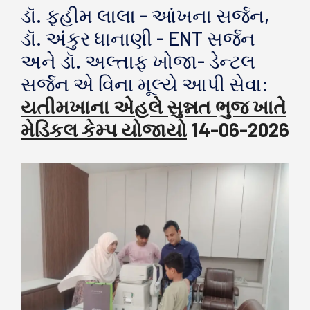
ડૉ. ફહીમ લાલા - આંખના સર્જન,
ડૉ. અંકુર ધાનાણી - ENT સર્જન
અને ડૉ. અલ્તાફ ખોજા- ડેન્ટલ
સર્જન એ વિના મૂલ્યે આપી સેવા:
યતીમખાના એહલે સુન્નત ભુજ ખાતે
મેડિકલ કેમ્પ યોજાયો
14-06-2026