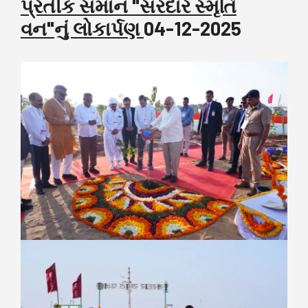
પ્રતીક સમાન "સરદાર સ્મૃતિ
વન"નું લોકાર્પણ
04-12-2025