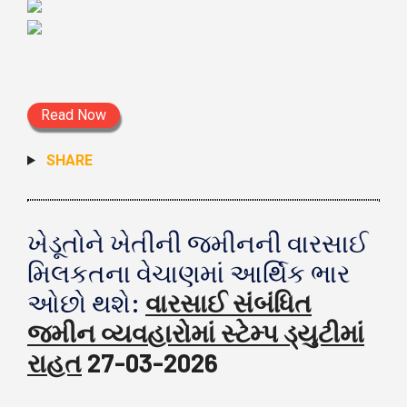
Read Now
SHARE
ખેડૂતોને ખેતીની જમીનની વારસાઈ
મિલકતના વેચાણમાં આર્થિક ભાર
ઓછો થશે:
વારસાઈ સંબંધિત
જમીન વ્યવહારોમાં સ્ટેમ્પ ડ્યુટીમાં
રાહત
27-03-2026