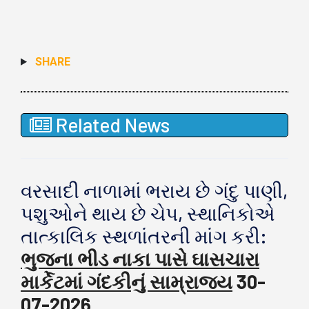
SHARE
Related News
વરસાદી નાળામાં ભરાય છે ગંદુ પાણી,
પશુઓને થાય છે ચેપ, સ્થાનિકોએ
તાત્કાલિક સ્થળાંતરની માંગ કરી:
ભુજના ભીડ નાકા પાસે ઘાસચારા
માર્કેટમાં ગંદકીનું સામ્રાજ્ય
30-
07-2026