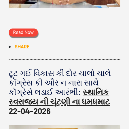
Read Now
SHARE
ટૂટ ગઈ વિકાસ કી દોર ચાલો ચાલે
કોંગ્રેસ કી ઔર ન નારા સાથે
કોંગ્રેસે લડાઈ આરંભી:
સ્થાનિક
સ્વરાજ્ય ની ચૂંટણી ના ધમધમાટ
22-04-2026