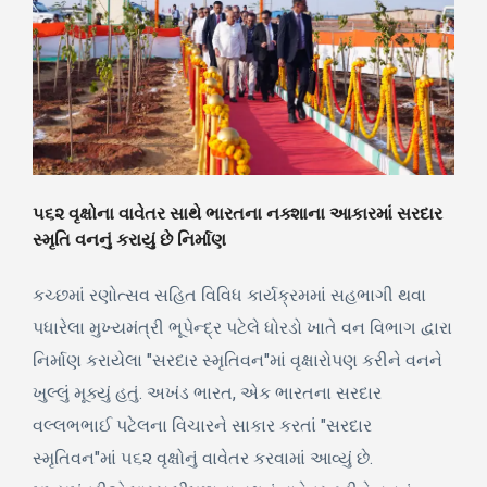
૫૬૨ વૃક્ષોના વાવેતર સાથે ભારતના નક્શાના આકારમાં સરદાર
સ્મૃતિ વનનું કરાયું છે નિર્માણ
કચ્છમાં રણોત્સવ સહિત વિવિધ કાર્યક્રમમાં સહભાગી થવા
પધારેલા મુખ્યમંત્રી ભૂપેન્દ્ર પટેલે ધોરડો ખાતે વન વિભાગ દ્વારા
નિર્માણ કરાયેલા "સરદાર સ્મૃતિવન"માં વૃક્ષારોપણ કરીને વનને
ખુલ્લું મૂક્યું હતું. અખંડ ભારત, એક ભારતના સરદાર
વલ્લભભાઈ પટેલના વિચારને સાકાર કરતાં "સરદાર
સ્મૃતિવન"માં ૫૬૨ વૃક્ષોનું વાવેતર કરવામાં આવ્યું છે.