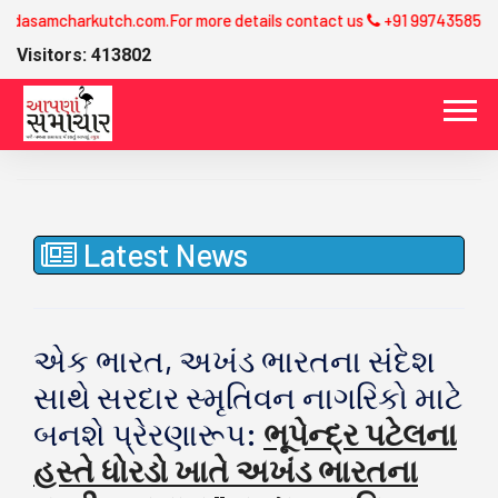
more details contact us
+91 9974358581
Visitors: 413802
Latest News
એક ભારત, અખંડ ભારતના સંદેશ
સાથે સરદાર સ્મૃતિવન નાગરિકો માટે
બનશે પ્રેરણારૂપ:
ભૂપેન્દ્ર પટેલના
હસ્તે ધોરડો ખાતે અખંડ ભારતના