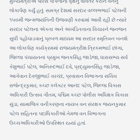
મુખ્યમંત્રીએ પારસ પીપળાના વૃક્ષનું વાવેતર કરીને વનનું
લોકાર્પણ કર્યું હતું. સમગ્ર દેશમાં સરદાર વલ્લભભાઈ પટેલની
૧૫૦મી જન્મજયંતિની ઉજવણી કરવામાં આવી રહી છે ત્યારે
સરદાર પટેલના એકતા અને અખંડિતતાના વિચારને જનજન
સુધી પહોંચાડવાનું પ્રબળ માધ્યમ આ સરદાર સ્મૃતિવન બનશે.
આ લોકાર્પણ કાર્યક્રમમાં રાજ્યમંત્રીશ ત્રિકમભાઈ છાંગા,
જિલ્લા પંચાયતના પ્રમુખ જનકસિંહ જાડેજા, ધારાસભ્ય સર્વ
કેશુભાઈ પટેલ, અનિરુદભાઈ દવે, પ્રદ્યુમનસિંહ જાડેજા,
આગેવાન દેવજીભાઈ વરચંદ, પ્રવાસન વિભાગના સચિવ
રાજેન્દ્રકુમાર, કચ્છ કલેક્ટર આનંદ પટેલ, જિલ્લા વિકાસ
અધિકારી ઉત્સવ ગૌતમ, પશ્ચિમ કચ્છ પોલીસ અધિક્ષક વિકાસ
સુંડા, સામાજિક વનીકરણના નાયબ વન સંરક્ષક જયનકુમાર
પટેલ સહિતના પદાધિકારીઓ તેમજ વન વિભાગના
ઉચ્ચઅધિકારીઓ ઉપસ્થિત રહ્યાં હતાં.