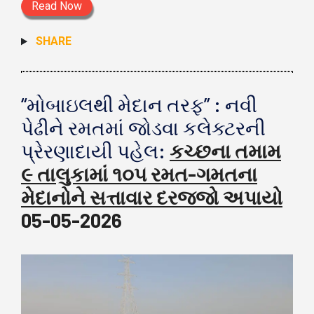
Read Now
SHARE
“મોબાઇલથી મેદાન તરફ” : નવી
પેઢીને રમતમાં જોડવા કલેક્ટરની
પ્રેરણાદાયી પહેલ:
કચ્છના તમામ
૯ તાલુકામાં ૧૦૫ રમત-ગમતના
મેદાનોને સત્તાવાર દરજ્જો અપાયો
05-05-2026