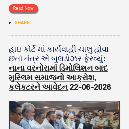
Read Now
SHARE
હાઇ કોર્ટ માં કાર્યવાહી ચાલુ હોવા
છતાં તંત્ર એ બુલડોઝર ફેરવ્યું:
નાના વરનોરામાં ડિમોલિશન બાદ
મુસ્લિમ સમાજનો આક્રોશ,
કલેક્ટરને આવેદન
22-06-2026