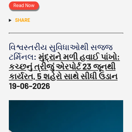
Read Now
SHARE
વિશ્વસ્તરીય સુવિધાઓથી સજ્જ
ટર્મિનલ:
મુંદ્રાને મળી હવાઈ પાંખો:
કચ્છનું ત્રીજું એરપોર્ટ 23 જૂનથી
કાર્યરત, 5 શહેરો સાથે સીધી ઉડાન
19-06-2026