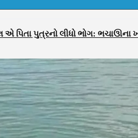
ાલ એ પિતા પુત્રનો લીધો ભોગ: ભચાઊના ખાર