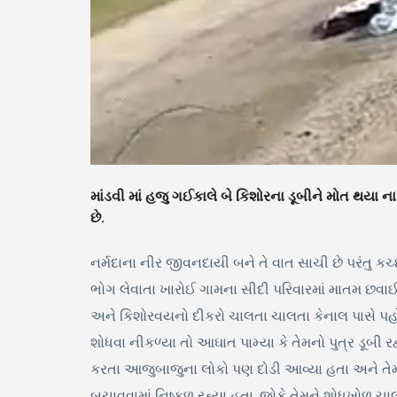
માંડવી માં હજુ ગઈકાલે બે કિશોરના ડૂબીને મોત થયા ના
છે.
નર્મદાના નીર જીવનદાયી બને તે વાત સાચી છે પરંતુ કચ
ભોગ લેવાતા ખારોઈ ગામના સીદી પરિવારમાં માતમ છવાઈ ગય
અને કિશોરવયનો દીકરો ચાલતા ચાલતા કેનાલ પાસે પહો
શોધવા નીકળ્યા તો આઘાત પામ્યા કે તેમનો પુત્ર ડૂબી 
કરતા આજુબાજુના લોકો પણ દોડી આવ્યા હતા અને તેમને બ
બચાવવામાં નિષ્ફળ રહ્યા હતા. જોકે તેમને શોધખોળ ચાલ