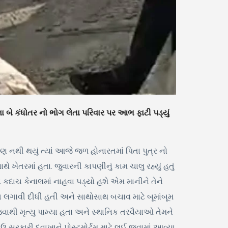
ના બે કંધોતર નો ભોગ લેતા પરિવાર પર આભ ફાટી પડ્યું
પણ નથી થયું ત્યાં આજે જળ હોનારતમાં પિતા પુત્ર નો
 ખેતરમાં હતા. જુવારની કાપણીનું કામ ચાલુ રહ્યું હતું
દાચ કેનાલમાં નાહવા પડ્યો હશે એમ માનીને તેને
ાંગ લગાવી દીધી હતી અને સાથોસાથ બચાવ માટે બૂમાંબૂમ
જવાથી મૃત્યુ પામ્યા હતા અને સ્થાનિક તરવૈયાઓ તેમને
ાઉ સરકારી દવાખાને પોસ્ટમોર્ટમ માટે લઈ જવામાં આવ્યા