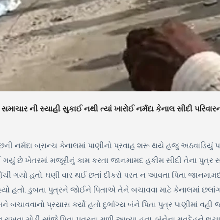
 સમાચાર ની સ્યાહી સુકાઈ નથી ત્યાં ખારોઈ નર્મદા કેનાલ સીદી પરિવાર
્છની નર્મદા બ્રાન્ચ કેનાલમાં પાણીનો પ્રવાહ શરૂ થયે હજુ અઠવાડિયું 
ું છે ખેતરમાં મજૂરીનું કામ કરતા જાનમામદ હકીમ સીદી તેના પુત્ર સાથે
ંચી ગયો હતો. ઘણી વાર થઈ છતાં દીકરો પરત ન આવતા પિતા જાનમામદ ક
રહ્યો હતો. ડુબતા પુત્રને જોઈને પિતાએ તેને બચાવવા માટે કેનાલમાં છલ
ચાવવાનો પ્રયાસ કર્યો હતો દુર્ભાગ્ય બંને પિતા પુત્ર પાણીમાં વહી 
ુ રાખતા મોડી સાંજે પિતા પુત્રના મળી આવ્યા હતા. બંનેના મૃતદેહને ભચ