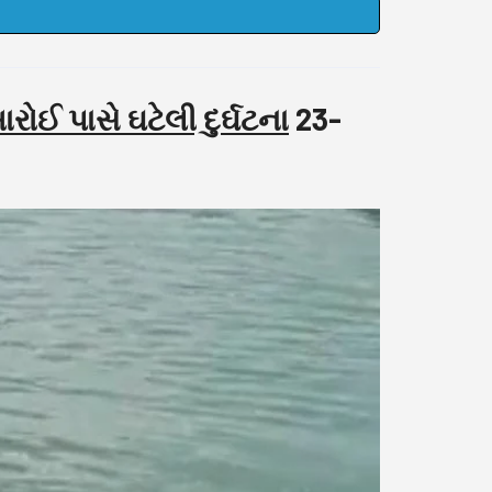
ોઈ પાસે ઘટેલી દુર્ઘટના
23-