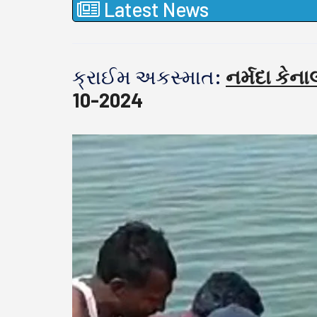
Latest News
ક્રાઈમ અકસ્માત:
નર્મદા કેન
10-2024