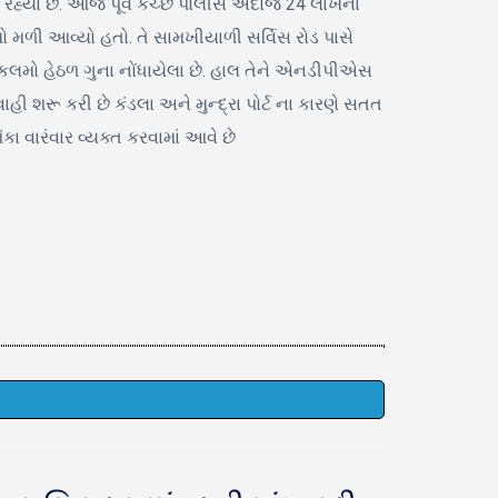
રહ્યા છે. આજે પૂર્વ કચ્છ પોલીસે અંદાજે 24 લાખના
 મળી આવ્યો હતો. તે સામખીયાળી સર્વિસ રોડ પાસે
 કલમો હેઠળ ગુના નોંધાયેલા છે. હાલ તેને એનડીપીએસ
હી શરૂ કરી છે કંડલા અને મુન્દ્રા પોર્ટ ના કારણે સતત
 વારંવાર વ્યક્ત કરવામાં આવે છે