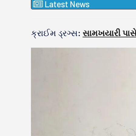
Latest News
ક્રાઈમ ડ્રગ્સ:
સામખયારી પાસે