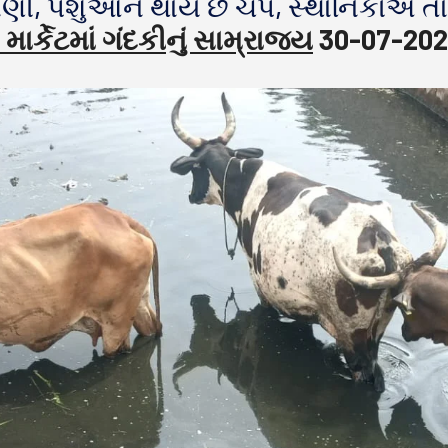
પાણી, પશુઓને થાય છે ચેપ, સ્થાનિકોએ તા
ાર્કેટમાં ગંદકીનું સામ્રાજ્ય
30-07-202