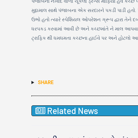
પંજાબનો નખોદ વાળી ચૂકેલા ડ્રગ્સ માફિયા હવે કચ્છ પ
મુદ્દામાલ સાથે પંજાબના એક સરદારને પકડી પાડી હતો
ઉભો હતો ત્યારે સ્પેશિયલ ઓપરેશન ગ્રૂપ દ્વારા તેને
ધરપકડ કરવામાં આવી છે અને કચ્છમાંતે ને માલ આપવાનો હત
ટ્રાફિક થી ધમધમતા કચ્છના હાઈવે પર અને હોટલો આવેલ
SHARE
Related News