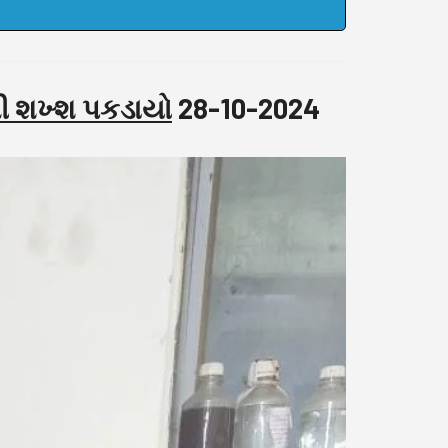
બી શખ્શ પકડાયો
28-10-2024