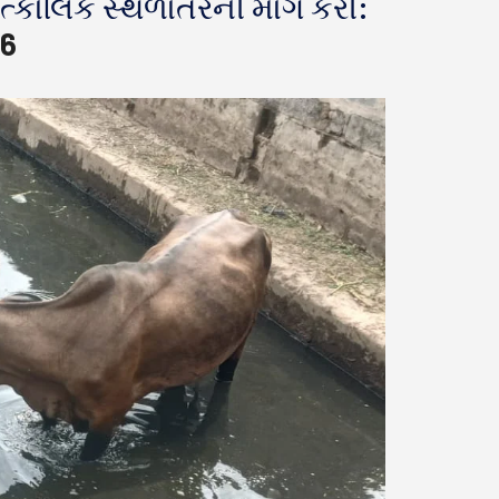
ત્કાલિક સ્થળાંતરની માંગ કરી:
6