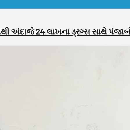
થી અંદાજે 24 લાખના ડ્રગ્સ સાથે પંજા