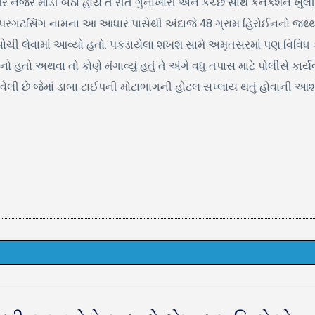
ર નજર માંડી બેઠા હોય તે રીતે ગુનાખોરી અને કચ્છ સાથે કનેક્શન ખુલી 
. પરગટસિંગ નામના આ આધાર પાસેથી અંદાજે 48 ગ્રામ હિરોઈનનો જથ્થો
 દબોચી લેવામાં આવ્યો હતો. પકડાયેલા શખશ સામે અમૃતસરમાં પણ વિવિધ
ો અથવા તો કોણે મંગાવ્યું હતું તે અંગે વધુ તપાસ માટે પોલીસે કાર્યવા
ી છે જેમાં ડાબા ટાઈપની મોટાભાગની હોટલ સપ્લાય થતું હોવાની આશંકા