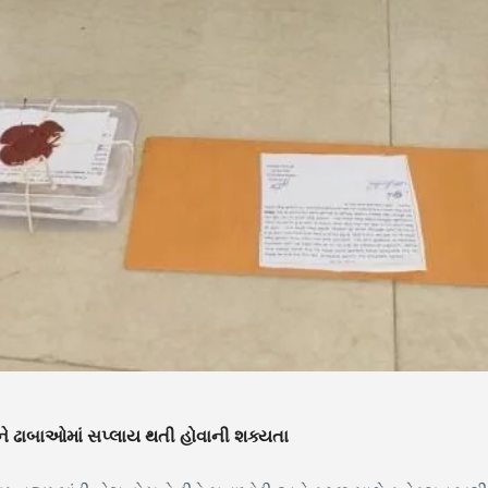
ે ઢાબાઓમાં સપ્લાય થતી હોવાની શક્યતા