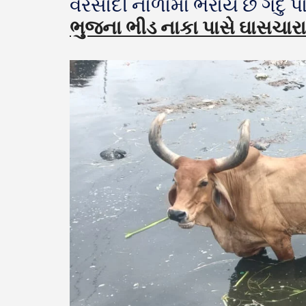
વરસાદી નાળામાં ભરાય છે ગંદુ 
ભુજના ભીડ નાકા પાસે ઘાસચારા મ