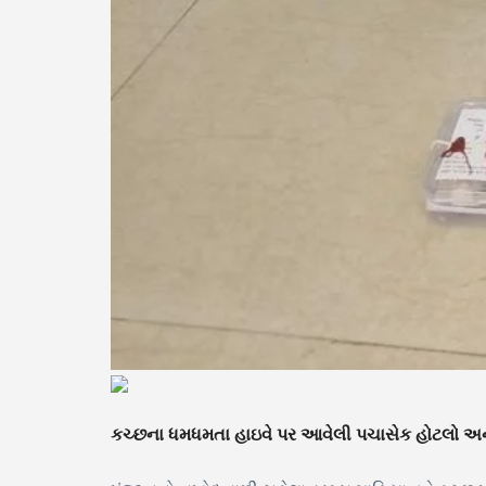
કચ્છના ધમધમતા હાઇવે પર આવેલી પચાસેક હોટલો અન