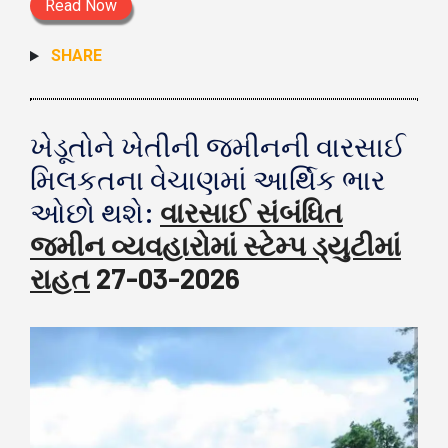
Read Now
SHARE
ખેડૂતોને ખેતીની જમીનની વારસાઈ
મિલકતના વેચાણમાં આર્થિક ભાર
ઓછો થશે:
વારસાઈ સંબંધિત
જમીન વ્યવહારોમાં સ્ટેમ્પ ડ્યુટીમાં
રાહત
27-03-2026