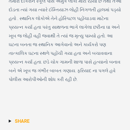
તમારા દીકરાને સ્કૂલ પાસે અમુક લોકો મારી રહ્યા છે તેથી તેઓ
દોડતા ત્યાં ગયા ત્યારે ઈમ્તિયાઝ લોહી નિંગળતી હાલમાં પડ્યો
હતો . સ્થાનિક લોકોએ તેને હોસ્પિટલ પહોંચાડવા માટેના
પ્રયત્ન કર્યા હતા પરંતુ સાથળના ભાગે લાગેલા છરીના ઘા અને
ખૂબ જ લોહી વહી જવાથી તે ત્યાં જ મૃત્યુ પામ્યો હતો. આ
ઘટના બનતા જ સ્થાનિક આગેવાનો અને કાર્યકરો પણ
તાત્કાલિક ઘટના સ્થળે પહોંચી ગયા હતા અને બચાવવાના
પ્રયત્ન કર્યા હતા. છડે ચોક ગામની શાળા પાસે હત્યાનો બનાવ
બને એ ખૂબ જ ગંભીર બાબત ગણાય. ફરિયાદ ના પગલે હવે
પોલીસ આરોપીઓની શોધ કરી રહી છે.
SHARE