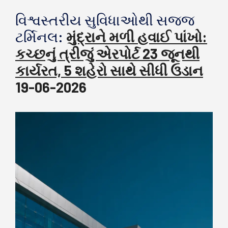
વિશ્વસ્તરીય સુવિધાઓથી સજ્જ
ટર્મિનલ:
મુંદ્રાને મળી હવાઈ પાંખો:
કચ્છનું ત્રીજું એરપોર્ટ 23 જૂનથી
કાર્યરત, 5 શહેરો સાથે સીધી ઉડાન
19-06-2026