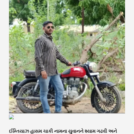
ઈમ્તિયાઝ હાસમ ચાકી નામના યુવાનને શ્યામ ગઢવી અને