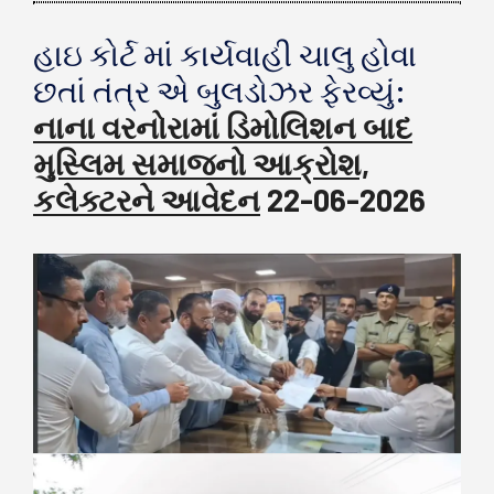
હાઇ કોર્ટ માં કાર્યવાહી ચાલુ હોવા
છતાં તંત્ર એ બુલડોઝર ફેરવ્યું:
નાના વરનોરામાં ડિમોલિશન બાદ
મુસ્લિમ સમાજનો આક્રોશ,
કલેક્ટરને આવેદન
22-06-2026