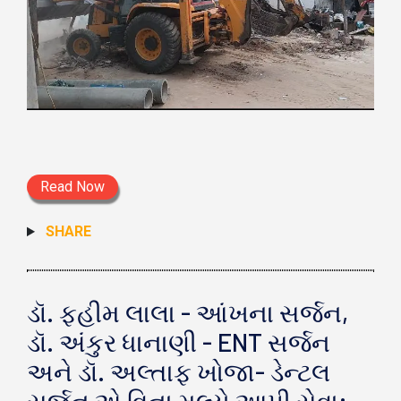
Read Now
SHARE
ડૉ. ફહીમ લાલા - આંખના સર્જન,
ડૉ. અંકુર ધાનાણી - ENT સર્જન
અને ડૉ. અલ્તાફ ખોજા- ડેન્ટલ