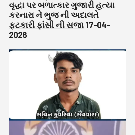
વૃદ્ધા પર બળાત્કાર ગુજારી હત્યા
કરનારા ને ભુજ ની અદાલતે
ફટકારી ફાંસી ની સજા
17-04-
2026