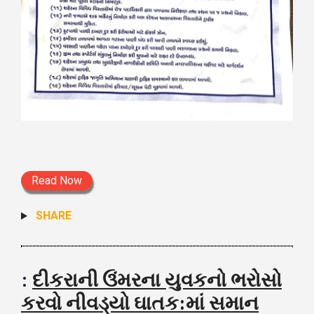
Read Now
SHARE
:
દીકરાની ઉંમરના યુવકનો ભરોસો
કરવો નીવડ્યો ઘાતક:માં સમાન