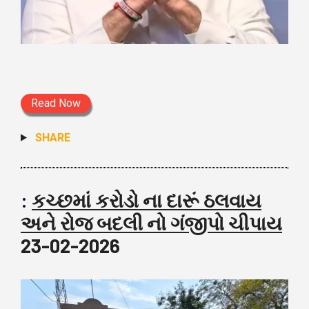
Read Now
SHARE
:
કચ્છમાં કરોડો ના દારૂં ઠલવાય
અને રોજ બદલી નો ગંજીપો ચીપાય
23-02-2026