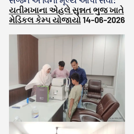
સર્જન એ વિના મૂલ્યે આપી સેવા:
યતીમખાના એહલે સુન્નત ભુજ ખાતે
મેડિકલ કેમ્પ યોજાયો
14-06-2026