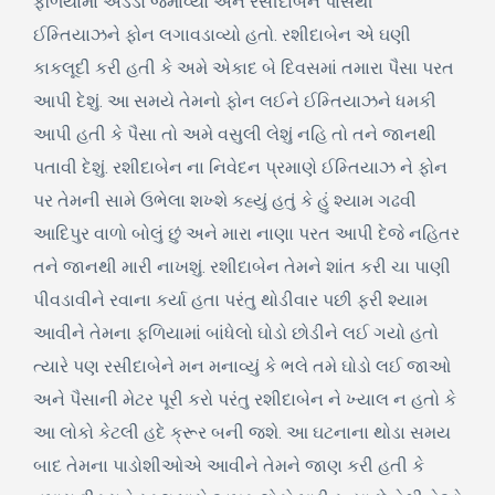
ફળિયામાં અડડો જમાવ્યો અને રસીદાબેન પાસેથી
ઈમ્તિયાઝને ફોન લગાવડાવ્યો હતો. રશીદાબેન એ ઘણી
કાકલૂદી કરી હતી કે અમે એકાદ બે દિવસમાં તમારા પૈસા પરત
આપી દેશું. આ સમયે તેમનો ફોન લઈને ઈમ્તિયાઝને ધમકી
આપી હતી કે પૈસા તો અમે વસુલી લેશું નહિ તો તને જાનથી
પતાવી દેશું. રશીદાબેન ના નિવેદન પ્રમાણે ઈમ્તિયાઝ ને ફોન
પર તેમની સામે ઉભેલા શખ્શે કહ્યું હતું કે હું શ્યામ ગઢવી
આદિપુર વાળો બોલું છું અને મારા નાણા પરત આપી દેજે નહિતર
તને જાનથી મારી નાખશું. રશીદાબેન તેમને શાંત કરી ચા પાણી
પીવડાવીને રવાના કર્યા હતા પરંતુ થોડીવાર પછી ફરી શ્યામ
આવીને તેમના ફળિયામાં બાંધેલો ઘોડો છોડીને લઈ ગયો હતો
ત્યારે પણ રસીદાબેને મન મનાવ્યું કે ભલે તમે ઘોડો લઈ જાઓ
અને પૈસાની મેટર પૂરી કરો પરંતુ રશીદાબેન ને ખ્યાલ ન હતો કે
આ લોકો કેટલી હદે ક્રૂર બની જશે. આ ઘટનાના થોડા સમય
બાદ તેમના પાડોશીઓએ આવીને તેમને જાણ કરી હતી કે