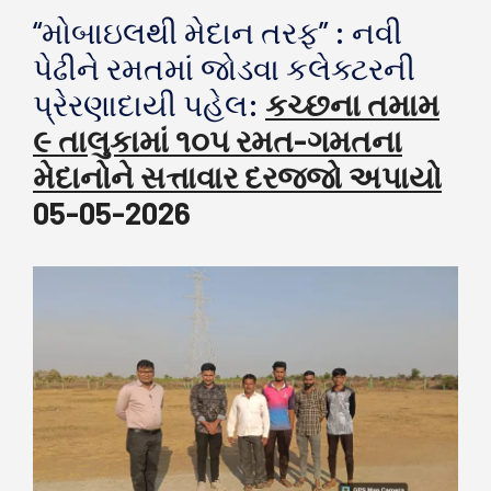
“મોબાઇલથી મેદાન તરફ” : નવી
પેઢીને રમતમાં જોડવા કલેક્ટરની
પ્રેરણાદાયી પહેલ:
કચ્છના તમામ
૯ તાલુકામાં ૧૦૫ રમત-ગમતના
મેદાનોને સત્તાવાર દરજ્જો અપાયો
05-05-2026