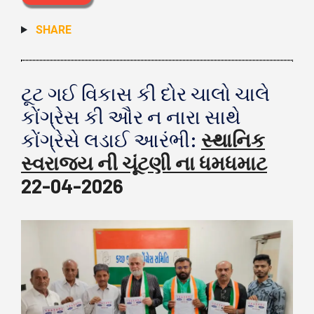
SHARE
ટૂટ ગઈ વિકાસ કી દોર ચાલો ચાલે
કોંગ્રેસ કી ઔર ન નારા સાથે
કોંગ્રેસે લડાઈ આરંભી:
સ્થાનિક
સ્વરાજ્ય ની ચૂંટણી ના ધમધમાટ
22-04-2026