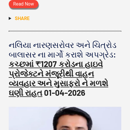
Read Now
SHARE
નલિયા નારણસરોવર અને ચિત્રોડ
બાલાસર ના માર્ગો કરાશે અપગ્રેડ:
કચ્છમાં ₹1207 કરોડના હાઇવે
પ્રોજેક્ટને મંજૂરીથી વાહન
વ્યવહાર અને મુસાફરો ને મળશે
ઘણી રાહત
01-04-2026