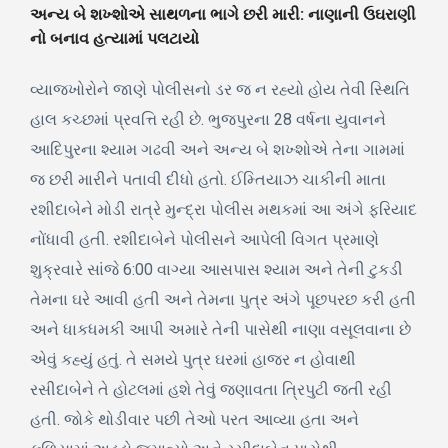
અન્ય બે શખ્શોએ સાથળના ભાગે છરી મારી: નાણાની ઉઘરાણી
નો બનાવ હત્યામાં પલટાયો
વ્યાજખોરોને જાણે પોલીસનો ડર જ ન રહ્યો હોય તેવી સ્થિતિ
હાલ કચ્છમાં પ્રવત્તિ રહી છે. ભુજપુરના 28 વર્ષના યુવાનને
આદિપુરના શ્યામ ગઢવી અને અન્ય બે શખ્શોએ તેના ગામમાં
જ છરી મારીને પતાવી દીધો હતો. ઈમ્તિયાઝ ચાકીની માતા
રશીદાબેને મોડી રાત્રે મુન્દ્રા પોલીસ મથકમાં આ અંગે ફરિયાદ
નોંધાવી હતી. રશીદાબેને પોલીસને આપેલી વિગત પ્રમાણે
શુક્રવારે સાંજે 6:00 વાગ્યા આસપાસ શ્યામ અને તેની ટુકડી
તેમના ઘરે આવી હતી અને તેમના પુત્ર અંગે પૂછપરછ કરી હતી
અને ધાકધમકી આપી અમારે તેની પાસેથી નાણા વસૂલવાના છે
એવું કહ્યું હતું. તે સમયે પુત્ર ઘરમાં હાજર ન હોવાથી
રસીદાબેને તે હોટલમાં હશે તેવું જણાવતા ત્રિપુટી જતી રહી
હતી. જોકે થોડીવાર પછી તેઓ પરત આવ્યા હતા અને