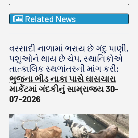
Related News
વરસાદી નાળામાં ભરાય છે ગંદુ પાણી,
પશુઓને થાય છે ચેપ, સ્થાનિકોએ
તાત્કાલિક સ્થળાંતરની માંગ કરી:
ભુજના ભીડ નાકા પાસે ઘાસચારા
માર્કેટમાં ગંદકીનું સામ્રાજ્ય
30-
07-2026